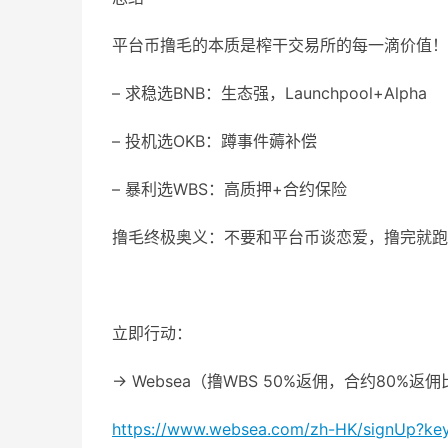
平台币撸毛的本质是榨干交易所的每一滴价值！
– 求稳选BNB：生态强，Launchpool+Alpha
– 投机选OKB：蹲事件薅补偿
– 暴利选WBS：高质押+合约保险
撸毛终极奥义：不要和平台币谈恋爱，撸完就跑
立即行动：
→ Websea（撸WBS 50%返佣，合约80%返
https://www.websea.com/zh-HK/signUp?k