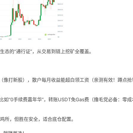
in生态的“通行证”，从交易到链上挖矿全覆盖。
目IDO（像打新股），散户每月收益能超白领工资（亲测有效！蹲点抢
动，比如“0手续费嘉年华”，转账USDT免Gas费（撸毛党必备：零成
野鸡所，但胜在安全，适合底仓配置。