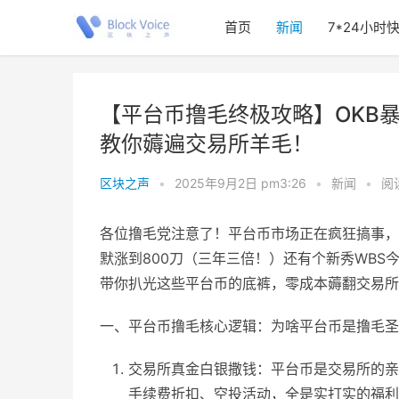
首页
新闻
7*24小时
【平台币撸毛终极攻略】OKB暴
教你薅遍交易所羊毛！
区块之声
•
2025年9月2日 pm3:26
•
新闻
•
阅读
各位撸毛党注意了！平台币市场正在疯狂搞事，OK
默涨到800刀（三年三倍！）还有个新秀WBS
带你扒光这些平台币的底裤，零成本薅翻交易所
一、平台币撸毛核心逻辑：为啥平台币是撸毛圣
交易所真金白银撒钱：平台币是交易所的亲
手续费折扣、空投活动，全是实打实的福利