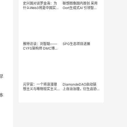
史兴国对谈罗金海：为
联想图像国内首创 采用
什么Web3将是中国实现
Oort生成式AI 引领智能
互联网领域弯道超车的
客服新纪元
绝世良机？
推特访谈：刘智聪——
SPG生态项目进展
CYFS架构师 DMC博弈
性共识机制的提出者
早
元宇宙：一个将浪漫理
DiamondeDAO启动链
想主义与唯物现实主义
上自治治理，衍生品协
完美融合的新世界
议进入“由用户掌控”的时
本
代