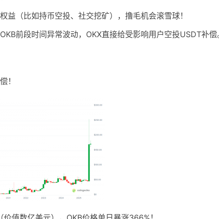
权益（比如持币空投、社交挖矿），撸毛机会滚雪球！
KB前段时间异常波动，OKX直接给受影响用户空投USDT补偿
补偿！
B（价值数亿美元），OKB价格单日暴涨366%！