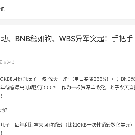
快讯
动、BNB稳如狗、WBS异军突起！手把手
 6343
B8月份刚玩了一波“惊天一炸”（单日暴涨366%！）；BNB
今年偷偷最高时期涨了500%！作为一根资深羊毛党，老子今天直
！
地？
儿子，每年利润拿来回购销毁（比如OKB一次性销毁数亿美元
！