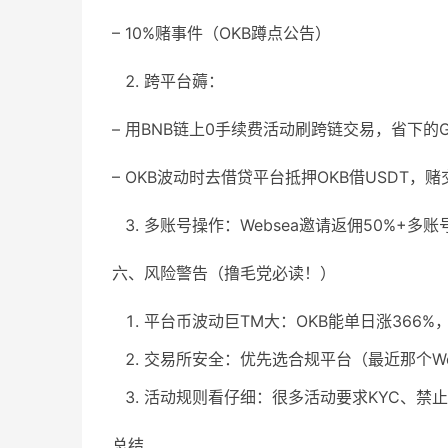
– 10%赌事件（OKB蹲点公告）
跨平台薅：
– 用BNB链上0手续费活动刷跨链交易，省下的G
– OKB波动时去借贷平台抵押OKB借USDT，
多账号操作：Websea邀请返佣50%+多
六、风险警告（撸毛党必读！）
平台币波动巨TM大：OKB能单日涨366%，
交易所安全：优先选合规平台（最近那个W
活动规则看仔细：很多活动要求KYC、禁
总结