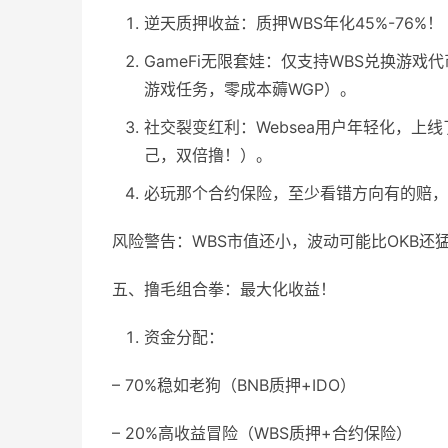
逆天质押收益：质押WBS年化45%-76%
GameFi无限套娃：仅支持WBS兑换游
游戏任务，零成本薅WGP）。
社交裂变红利：Websea用户年轻化，上
己，双倍撸！）。
必玩那个合约保险，至少看错方向有的赔，
风险警告：WBS市值还小，波动可能比OKB还
五、撸毛组合拳：最大化收益！
资金分配：
– 70%稳如老狗（BNB质押+IDO）
– 20%高收益冒险（WBS质押+合约保险）