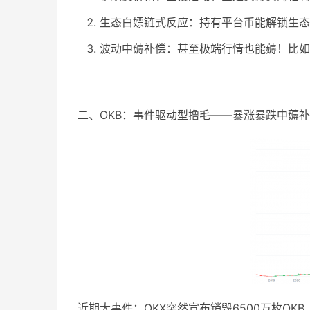
生态白嫖链式反应：持有平台币能解锁生态
波动中薅补偿：甚至极端行情也能薅！比如O
二、OKB：事件驱动型撸毛——暴涨暴跌中薅
近期大事件：OKX突然宣布销毁6500万枚OK