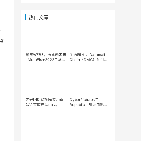
热门文章
。
贷
聚焦WEB3，探索新未来
全面解读 ：Datamall
| MetaFish·2022全球
Chain（DMC）如何成
Web3生态启动峰会圆满
为WEB3分布式存储赛道
落幕！
领跑者？
史兴国对谈杨民道：新
CyberPictures与
公链赛道烽烟再起，
Republic于戛纳电影节
move语言能开启下一轮
达成战略合作
牛市吗？