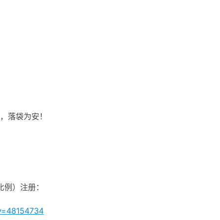
，落袋为安！
佣比例）注册：
ey=48154734