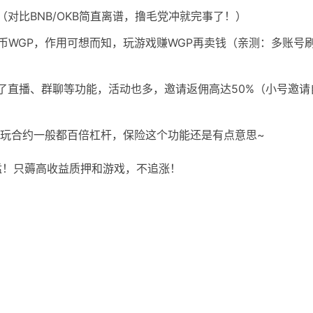
！（对比BNB/OKB简直离谱，撸毛党冲就完事了！）
戏代币WGP，作用可想而知，玩游戏赚WGP再卖钱（亲测：多账号
线了直播、群聊等功能，活动也多，邀请返佣高达50%（小号邀请
玩合约一般都百倍杠杆，保险这个功能还是有点意思~
猛！只薅高收益质押和游戏，不追涨！