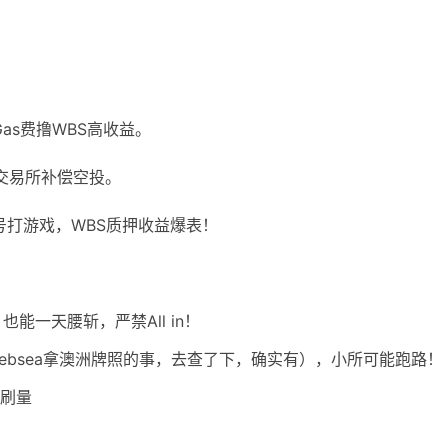
as费撸WBS高收益。
赌交易所补偿空投。
账号打游戏，WBS质押收益爆表！
也能一天腰斩，严禁All in！
ebsea拿澳洲牌照的事，去查了下，确实有），小所可能跑路！
止刷量