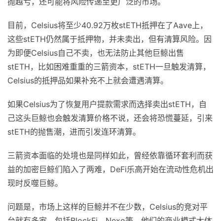
抛越亏，还可能将风险传递至更广泛的市场。
目前，Celsius将至少40.92万枚stETH抵押在了Aave上，
这些stETH仍然属于抵押物，并未卖出，但有清算风险。因
为即便Celsius自己不卖，也无法防止其他巨鲸出售
stETH，比如困难重重的三箭资本，stETH一旦触发清算，
Celsius的抵押品如果补充不上就会遭遇清算。
如果Celsius为了恢复用户提款需求而选择卖出stETH，自
己这头巨鲸也会触发清算价格不说，还会将恐慌蔓延，引来
stETH的抛售潮，进而引发连环清算。
三箭资本面临的处境也是同样如此，曾经依靠循环套利而获
益的加密巨鲸们陷入了两难，DeFi乐高开始在流动性危机出
现时反噬巨鲸。
问题是，市场上这样的巨鲸并不在少数，Celsius的竞对平
台就有多家，包括BlockFi、Nexo等，他们的商业模式大体