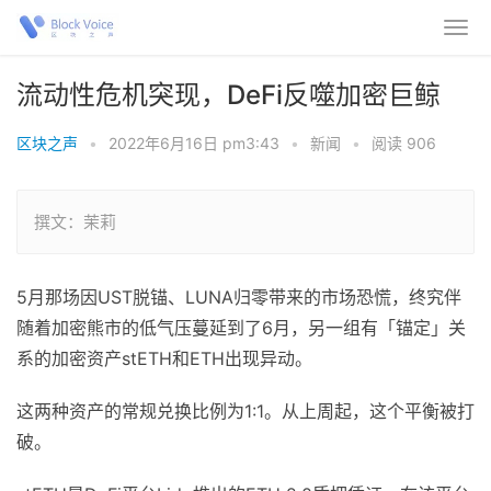
流动性危机突现，DeFi反噬加密巨鲸
区块之声
•
2022年6月16日 pm3:43
•
新闻
•
阅读 906
撰文：茉莉
5月那场因UST脱锚、LUNA归零带来的市场恐慌，终究伴
随着加密熊市的低气压蔓延到了6月，另一组有「锚定」关
系的加密资产stETH和ETH出现异动。
这两种资产的常规兑换比例为1:1。从上周起，这个平衡被打
破。