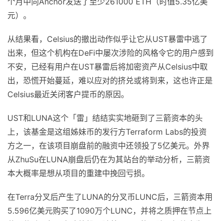
个月中向Anchor发送了至少261000 ETH（时值5.35亿美
元）。
从结果看，Celsius的撤出动作似乎让它从UST暴雷中逃了
出来，但这个机构在DeFi中屡次涉险的风格令它的用户感到
不安，已经有用户在UST暴雷后将加密资产从Celsius中取
出，恐慌开始蔓延，难以应对的挤兑或将到来，这也许正是
Celsius最近关闭客户提币的原因。
UST和LUNA这个「雷」结结实实地砸到了三箭资本的头
上，该基金是这组姊妹币的发行方Terraform Labs的投资
方之一，在该项目崩盘前的融资中还领投了5亿美元。外界
从ZhuSu在LUNA崩盘后仍在为其站台的举动分析，三箭资
本大概率是想从项目的重建中挽回亏损。
在Terra分叉后产生了LUNA的分叉币LUNC后，三箭资本用
5.596亿美元购买了1090万个LUNC，并将之质押在节点上