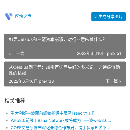
区块之声
生成分享图片
如果Celsius和三箭资本崩溃，对行业意味着什么？
« 上一篇
2022年6月16日 pm2:51
从Celsius到三箭：加密百亿巨头们的多米诺，史诗级流动
性的枯竭
2022年6月16日 pm4:33
下一篇 »
相关推荐
重大利好—波蘭前總統指導中國區FreecitY工作
Web3.0前线丨Bana Network或将成为下一波web3.0浪潮中爆发新宠？
COFF交易所宣布深化全球合作布局，携手多家知名平台共建数字资产生态