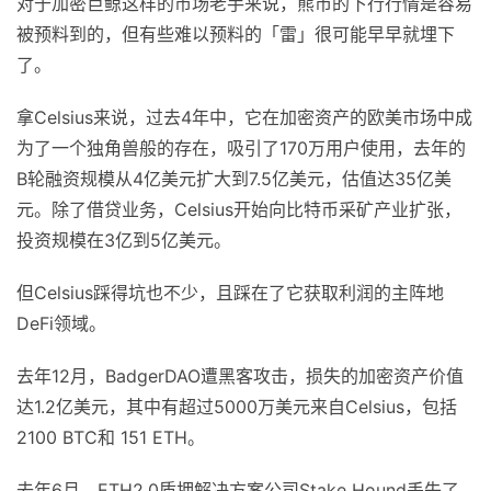
对于加密巨鲸这样的市场老手来说，熊市的下行行情是容易
被预料到的，但有些难以预料的「雷」很可能早早就埋下
了。
拿Celsius来说，过去4年中，它在加密资产的欧美市场中成
为了一个独角兽般的存在，吸引了170万用户使用，去年的
B轮融资规模从4亿美元扩大到7.5亿美元，估值达35亿美
元。除了借贷业务，Celsius开始向比特币采矿产业扩张，
投资规模在3亿到5亿美元。
但Celsius踩得坑也不少，且踩在了它获取利润的主阵地
DeFi领域。
去年12月，BadgerDAO遭黑客攻击，损失的加密资产价值
达1.2亿美元，其中有超过5000万美元来自Celsius，包括
2100 BTC和 151 ETH。
去年6月，ETH2.0质押解决方案公司Stake Hound丢失了