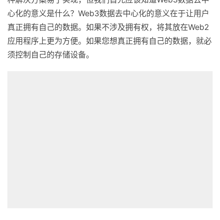
这样的集中式ping服务。但这与AWS S3有什么不同呢？这
种解决方案易于实现，但我们首先应该知道Web3数据去中
心化的意义是什么？Web3数据去中心化的意义在于让用户
真正拥有自己的数据。如果不涉及拥有权，将其放在Web2
应用程序上更为方便。如果您想真正拥有自己的数据，就必
须控制自己的存储设备。
DMC
生态系统
DMC存储网络是一个完全去中心化的市场，专门在CYFS上
创建，该开源协议可以实现完全去中心化的应用程序的创
建。CYFS是下一代去中心化技术，通过升级Web（TCP/IP