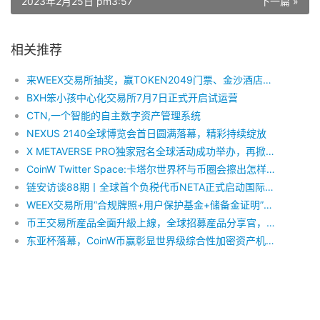
DMC代币——颠覆传统分布式存储代币的价值
2023年2月25日 pm3:57
下一篇 »
相关推荐
来WEEX交易所抽奖，赢TOKEN2049门票、金沙酒店住宿
BXH笨小孩中心化交易所7月7日正式开启试运营
CTN,一个智能的自主数字资产管理系统
NEXUS 2140全球博览会首日圆满落幕，精彩持续绽放
X METAVERSE PRO独家冠名全球活动成功举办，再掀行业热潮
CoinW Twitter Space:卡塔尔世界杯与币圈会擦出怎样的火花？
链安访谈88期丨全球首个负税代币NETA正式启动国际化布局
WEEX交易所用“合规牌照+用户保护基金+储备金证明”重构安全信任
币王交易所産品全面升級上線，全球招募産品分享官，共享佛光普照！
东亚杯落幕，CoinW币赢彰显世界级综合性加密资产机构时代风貌