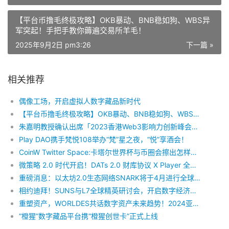
【平台币撸毛终极攻略】OKB暴动、BNB稳如狗、WBS异
军突起！手把手教你薅遍交易所羊毛！
2025年9月2日 pm3:26
下一篇 »
相关推荐
偶像工场，开启虚拟人数字藏品新时代
【平台币撸毛终极攻略】OKB暴动、BNB稳如狗、WBS异军突起！手把手教你薅遍交易所羊毛！
朱嘉明教授确认出席「2023香港Web3影响力创新峰会」并发表主题演讲
Play DAO携手梵悦108举办“梵”星之夜，“悦”享酒会！
CoinW Twitter Space:卡塔尔世界杯与币圈会擦出怎样的火花？
微策略 2.0 时代开启！DATs 2.0 财库协议 X Player 全球节点认购正式启动
重磅消息：以太坊2.0生态网络SNARK将于4月进行全球巡回路演
相约迪拜！SUNS与L7全球精英研讨会，开启数字经济新生态,SUNS震撼起航！
重塑资产，WORLDES共话数字资产未来趋势！2024亚太RWA数字高峰论坛盛大开幕
“橙猩”数字藏品平台携“橙猩创世卡”正式上线