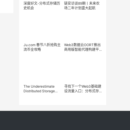
深度好文-分布式存储历
链安访谈89期丨未来农
史机会
场二年计划盛大起航
Ju.com 春节八折抢购主
Web3数据云OORT推出
流币全攻略
商用版智能代理构建平
台：OORT TDS
The Underestimate
寻找下一个Web3基础建
Distributed Storage
设流量入口：分布式存
Project Datamall
储——Datamall Chain
Chain（DMC）in 2023