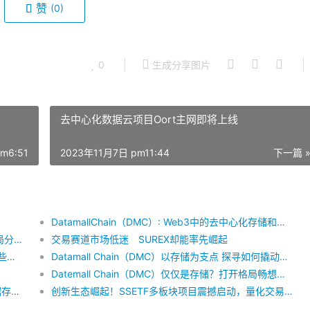
赞
(0)
0
生成分享图片
去中心化数据云项目Oort主网即将上线
m6:51
2023年11月7日 pm11:44
下一篇 
DatamallChain（DMC）: Web3中的去中心化存储和商业模式
重磅来袭，以太坊核心基金会AlephCrypto低调入局分布式存储市场－与Datamall Chain（DMC）全面合作
交易赛道市场低迷 SUREX却能率先崛起
500万行大数据盘点Crypto本轮三年大牛市，有哪些发现？
Datamall Chain（DMC）以存储为支点 探寻如何撬动Web3时代
Datemall Chain（DMC）仅仅是存储？打开格局畅想像未来巨大价值可能性
DMC基金会主席Victor CHen聊Web3去中心化数据存储的现状与未来
创新生态崛起！SSETF多板块项目震撼启动，量化交易驱动多元生态布局