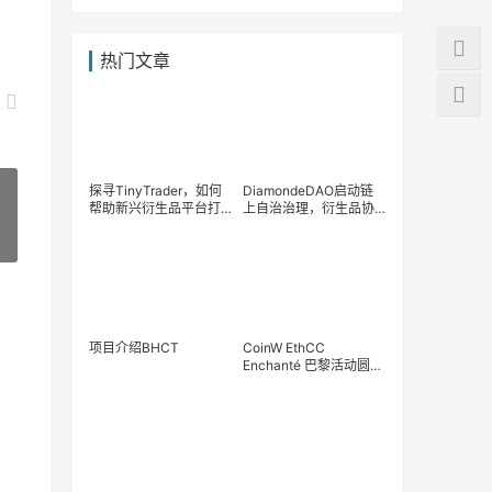
热门文章
探寻TinyTrader，如何
DiamondeDAO启动链
帮助新兴衍生品平台打
上自治治理，衍生品协
造成熟的Web3产品体系
议进入“由用户掌控”的时
»
并实现盈利增长
代
项目介绍BHCT
CoinW EthCC
Enchanté 巴黎活动圆满
结束 力推Web3在欧洲
被大规模采用