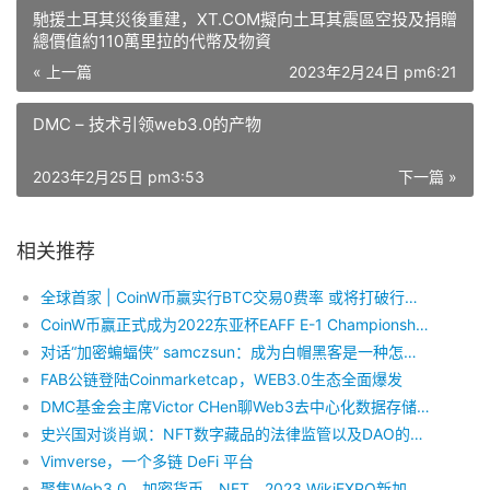
馳援土耳其災後重建，XT.COM擬向土耳其震區空投及捐贈
總價值約110萬里拉的代幣及物資
« 上一篇
2023年2月24日 pm6:21
DMC – 技术引领web3.0的产物
2023年2月25日 pm3:53
下一篇 »
相关推荐
全球首家 | CoinW币赢实行BTC交易0费率 或将打破行业现状
CoinW币赢正式成为2022东亚杯EAFF E-1 Championship 官方
对话“加密蝙蝠侠” samczsun：成为白帽黑客是一种怎样的体验？
FAB公链登陆Coinmarketcap，WEB3.0生态全面爆发
DMC基金会主席Victor CHen聊Web3去中心化数据存储的现状与未来
史兴国对谈肖飒：NFT数字藏品的法律监管以及DAO的中国化可能路径
Vimverse，一个多链 DeFi 平台
聚焦Web3.0、加密货币、NFT，2023 WikiEXPO新加坡金融峰会震撼来袭