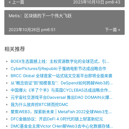
« 上一篇
2023年10月10日 pm8:43
Metis：区块链的下一个伟大飞跃
2023年10月26日 pm6:51
下一篇 »
相关推荐
BOEX生态震撼上线：主权资源数字化的全球范式，引领RWA赛道新纪元
CyberPictures与Republic于戛纳电影节达成战略合作
BRCC Global 全球首家一站式铭文交易平台即将全面来袭
从“概念验证”到“规模普及”：DeSpend如何跨越Web3的鸿沟？
中国爆火《羊了个羊》与英国CYCLEBAS达成战略合作，携手进入Token2049， 共同打造百亿游戏市场。
元宇宙社交游戏平台Daoversal 推出DAO DOMAIN火爆铸造超3万:Web3域名新里程碑
我为什么放弃挖BTC转而挖DMC
聚焦WEB3，探索新未来 | MetaFish·2022全球Web3生态启动峰会圆满落幕！
DFC金融协议：开启DeFi 4.0时代的链上财富新纪元
DMC基金会主席Victor CHen聊Web3去中心化数据存储的现状与未来