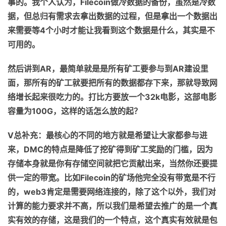
事的。我个人认为，
Filecoin
做冷数据的备份
，
虽然是冷数
据，但总归有需求去拿出数据的过程，但是拿
出
一个数据出
来需要等
4
个小时才
能
让我看到这个数据是什么，其实是不
可用的
。
然后讲到
AR
，最简单
就是
是所有矿工要参与到
AR
建设里
面，那所有的矿工就要把所有的数据都存下来，那就导致网
络增长起来很吃力的。
打比方要
放一个
32k
电影，
这部
电影
容量
为
100G
，这样的话怎么放的起？
V
总补充
：
最核心的不同的地方
就是
希望让大家
都
参与进
来，
DMC
的特点是降低了挖矿得到矿工奖励的门槛，因为
存储本身就是你有存储空间就把它贡献出来，当然你还要提
供一定的带宽。比如
Filecoin
的矿场他完全没有带宽是不行
的，
web3
肯定是需要网络连接的，除了这个以外，我们对
计算的能力要求并不高，所以我们是希望去推广的是一个真
实有效的存储，
这是我们的一个特点，
这个真实有效就是包