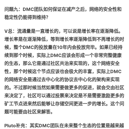
问题九：
DMC
团队如何保证在减产之后，网络的安全性和
稳定性仍能得到维持？
V
总：流通量是一直增长的，
可以说
是增长率在逐渐降低
。
增长率是在逐渐降低，等到增长率逐渐降低到不再增长的时
候，整个
DMC
的投放量在
10
年内会投放完毕
。
如果已经持
续到那个时候，实际上
DMC
应该会形成一个非常完整健康
的生态，那么它是通过社区共治来实现的，这个网络安全
性，那个时候这个节点应该也会极大的丰富，实际上
DMC
的网络安全是通过去中心化的协议去中心化的架构来实现
的。不过那时候当然如果需要做更多的促进，就会交由社区
来决定了，社区可以通过投票来决定是不是需要激励更多的
矿工节点进来然后能够让存储空间更进一步的增长。这个问
题可能要由社区来解答。
Pluto
补充：其实
DMC
团队在未来整个生态的位置是越来越