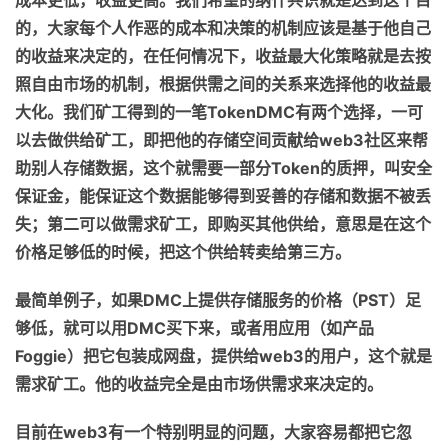
的，大家每个人作恶的成本
和
决策的机制应该是基于他自己
的收益来决定的，在任何情况下，收益最大化策略就是去按
照自由市场的机制，根据供需之间的关系来选择他的收益最
大化
。
我们
矿工得到的一笔
Token
DMC
有两个选择，一可
以去做供给矿工，
即
把
他
的存储空间贡献给
web3
社区来帮
助
别
人存储数据，
这个就
需要一部分
Token
的质押，叫安全
保证金，能保证这个数据能够得到妥善的存储
和
数据不被丢
失
；
第二可以
做需求矿工，
即
购买其他供给，
意思
是在这个
价格足够低的时候，把这个供给转卖给第三方
。
最简单例子，如果
DMC
上
提供
存储
服务的
价格
（
PST
）
足
够低，
就可以
用
DMC
买下来，或者用应用
（
如产品
Foggie
）
把
它
包装成网盘，提供给
web
3
的用户，这个就是
需求矿工。他的收益
完全
是由市场供需求来决定的。
目前在
web3
有一个特别明显的问题，大家
容易
都把它忽