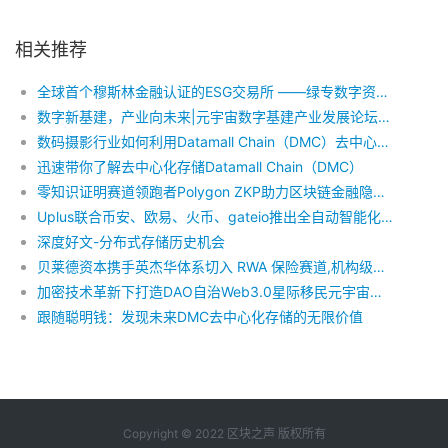
相关推荐
全球首个穆斯林金融认证的ESG交易所 ——绿专数字资产交易所(GreenX)将于3月30日正式上线
数字新基建，产业向未来|元宇宙数字基建产业发展论坛暨数据存储全球发展峰会即将开启！
数码摄影行业如何利用Datamall Chain（DMC）去中心化存储技术
迅速带你了解去中心化存储Datamall Chain（DMC）
零知识证明赛道领跑者Polygon ZKP助力区块链金融隐私强化
Uplus联合币安、欧易、火币、gateio推出全自动智能化合约交易，超强抗风险能力，月化收益30-60%，限时开放中
深度好文-分布式存储历史机会
贝莱德资本携手英杰华体系切入 RWA 保险赛道,机构级力量加速现实保险资产“上链”进程!
加密技术革新下打造DAO自治Web3.0星际移民元宇宙——SIM
跟随聪明钱：发现未来DMC去中心化存储的无限价值
Copyright © 2022 区块之声 版权所有