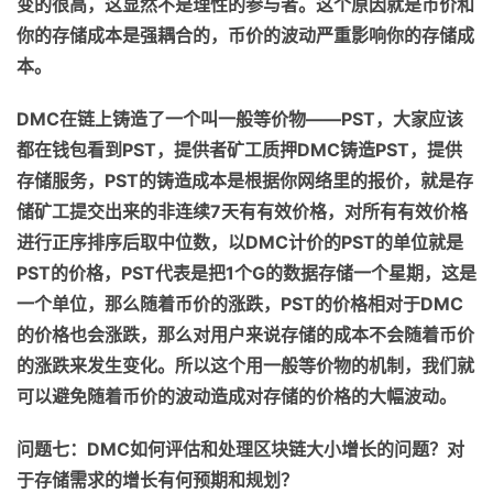
变的很高
，这显然不是理性的参与者。
这个
原因就是币价和
你的存储成本是强耦合的，币价的波动严重影响你的
存储
成
本。
DMC
在链上铸造了一个叫一般等价物
——
PST
，
大家应该
都在钱包
看到
PST
，提供者矿工质押
DMC
铸造
PST
，提供
存储服务，
PST
的铸造成本是根据你网络里的报价，
就是
存
储矿工提交出来的
非连续
7
天有有效价格，对所有有效价格
进行正序排序后取中位数，以
DMC
计价的
PST
的单位
就是
PST
的价格，
PST
代表是把
1
个
G
的数据存储一个星期，这是
一个单位，那么随着币价的涨跌，
PST
的价格相对于
DMC
的价格也会涨跌，那么
对
用户来说存储的成本不会随着币价
的涨跌来发生变化。所以这个用一般等价物的机制，我们就
可以避免随着币价的波动造成对存储的价格的大幅波动。
问题七：
DMC
如何评估和处理区块链大小增长的问题？对
于存储需求的增长有何预期和规划？