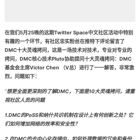
在我们
5
月
25
晚的这期
Twitter Space
中文社区活动中特别
有趣的一个环节，有社区忠实粉丝在推特下评论留言了
DMC
十大灵魂拷问，这是一场技术对技术，专业对专业的
拷问，
DMC
核心技术
Pluto
协
助提问十大灵魂拷问：
DMC
基金会主席
Victor Chen
（
V
总
）
进行了一一解答
，
非常激
烈，问题如下：
“
想
更全面更深刻的了解
DMC
，
下面是
10
大灵魂拷问，请重
视社区人员的问题
1.DMC
的
PoSS
和纳什共识机制在设计上有何创新之处？它
们如何增加网络的效率和安全性？
2.
在
DMC
的去中心化存储中，如何处理数据的冗余和备份