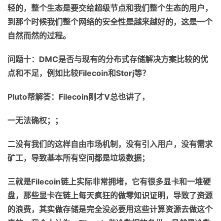
轻的，整个生态是要交给超级节点
和
我们整个生态的用户，
到那个时候我们整个网络的安全性是越来越好的，这是一个
自然而然的过程。
问题十：
DMC
是否与现有的分布式存储解决方案比较的优
点和不足，例如比较
Filecoin
和
Storj
等？
Pluto
帮解答：
Filecoin
刚才
V
总
也
讲了，
一无法确权
；；
二没有我们的这样
自由
市场机制，没有引入用户，没有需求
矿工，导致基本所有空间都是垃圾数据；
三就是
Filecoin
链上
实际
非常
拥
堵，
它
有很多显卡
和
一堆硬
盘，那些显卡在链上每天疯狂的做零知识证明，导致了资源
的
浪费，其实做存储是完全没必要用这些计算资源去做这个