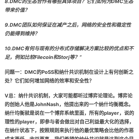
8.DMC
的生态合作有哪些具体项目？它们如何为
DMC
生态
带来价值？
9.DMC
团队如何保证在减产之后，网络的安全性和稳定性
仍能得到维持？
10.DMC
有何与现有的分布式存储解决方案比较的优点和不
足，例如比较
Filecoin
和
Storj
等？
”
问题一：
DMC
的
PoSS
和纳什共识机制在设计上有何创新之
处？它们如何增加网络的效率和安全性？
V
总：纳什共识机制，大家可能都听过博弈论理论。博弈论
的创始人他是
J
ohn
N
ash
，他提出来的一个纳什均衡概念
。
纳什均衡就是说在一个博弈系统里面，所有的
player
，
说的
理性的
player
，
即
参与者会做出对自己利益最大化
的
选择，
在纳什状态下，按照规则来执行他的
最优
策略会比他的作恶
成本更低，收益更高
。
我们希望的纳什共识就是达到这个目