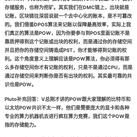
存储服务，也称为挖矿。其实我们在
DMC
链上，出块就是
记账，区块链往深层说就一个去中心化的账本，是不可篡改
的
。
我们借鉴
DPOS
算法来记账
以
保障
最高
效率
，
实际上我
们真正的算法是
POW
，因为你要参与到
POS
里面记账不是
靠质押得到这个记账或出块的权利，而是通过你的存储空间
并且
把你的存储空间铸造成
PST
，你才能够得到记账的权
利。这个角度意义上理解应该是
POW
算法
，
你必须得有那
么多存储空间你才有记账的权利，只
是不是
通过
CPU
，
而是
通过存储空间来判断你是否有出块的权利
。
其实
最可靠的共
识
也
是
POW
。
Pluto
补充
回答
：
V
总刚才讲的
POW
跟大家理解的比特币
和
以太坊
POW
共识不太一样
，
他们是
需要庞大的显卡
和
各种
专业的算力
机器
机去
进行
疯狂算力竞赛，我们这个
POW
是
指的
存储能力。