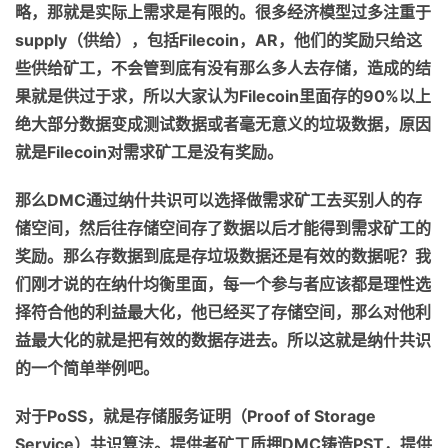
略，
那就是
实际上需求是有限的
。
很多经济模型过多注重于
supply
（
供给
）
，包括
Filecoin
，
A
R
，他
们
的奖励只给这
些供给矿工，不会管到底有没有那么多人去存
储
，造成
的
结
果就是
供过于求，
所以大家认为
Filecoin
里面存的
90%
以上
绝大部分数据变成测试数据或者毫无意义的垃圾数据，原因
就是
Filecoin
对需求矿工是没有奖励
。
那么
DMC
通过纳什共识可以选择做需求矿工去买别人的存
储
空间
，
然后
往存储空间存了数据以后才能得到需求矿工的
奖励。那么存数据到底是存垃圾数据还是有效的数据呢？我
们刚才说的在纳什均衡里面，每一个参与者应该都是理性
选
择符合
他
的
利益最大化，他已经买了存储空间，
那么
对他利
益最大化的
就是
把有效的数据存进去。所以这就是纳什共识
的一个简单举例吧。
对于
P
o
SS
，
就是
存储服务证明（
Proof of Storage
Service
）共识算法。提供者矿工质押
DMC
铸造
PST
，提供