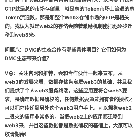
GTP
就是总的市场存储量，就是总的
Token
市场上流通的总
Token
流通数，那是和整个
Web3
存储市场的
GTP
是相关
的。我认为就是
web2
的存储会随着激励机制能把他逐步迁
移到
web3
来。
问题八：
DMC
的生态合作有哪些具体项目？它们如何为
DMC
生态带来价值？
V
总：关注官网
和推特
，会和合作伙伴一起来宣布。从
web3
的发展来看，数据存储肯定是
web3
的基础，
并且我
们
提供了个人
web3
服务
终端，
这些
应用要符合
web3
要
求，
是
确定数据是确权的，任何数据要通过拥有者的授权才
可以把它传递到另外这个
web3
用户手上
。
可以想象
web2
上很火的应用非常多的，
当把
web2
上的应用都
迁移到
web3
来，
并且
这
些
数据
都是
数据确权的基础上，
大家可以
敬请期待！