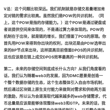
V
总：这个问
题
比较深远。我们机制就是存储交易量增加肯
定对链的需求比较高。虽然我们是
POW
的共识机制，（同
上，这个
POW
是指的存储能力。
）
这个
POW
是通过硬盘
或
者说
提供空间来体现的，不是通过算力来体现的。
POW
的
机制在
于
出块，就是链的增长，我们借鉴了
POS
的原理。你
首先用
POW
来得到你出块的权利，出块还是由
POW
选举出
来的
BP
节点来出块
，
这样提高目前借鉴
DPOS
的共识机制，
这也
应该是在链上成交
DPOS
效率最高的一种共识机制。
第二，未来的存储空间到底成长什么方向？从我们角度看的
话，我们认为随着
web3
的发展，因为
DMC
愿景是
创造一
个整个数据存储的生态，这个生态整体引入自由市场机制，
然后通过区块链上原生支付能力来做到对需求和供给两方面
的激励，所以认为会逐渐取代越来越多的
web
存储需求，
代
币
总
量
是
应该是能够体现整体
web3
和
GTP
。
未来的话，我
们是最早把
web3
存储
用
自由市场机制引入，以后整个市场