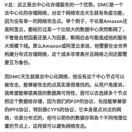
V
总：这正
是
去中心化存储服务的一个优势。
DMC
是
一个
去中心化的存储网络，对这个网络攻击天生就有免疫功能，
因为没有单一的网络攻击点
。
举个例子，
不论是
Amazon
还
是阿里云，都经历过某一个比较大的数据中心突然断网了，
不管是自然因素还是人为因素，断网后会可能造成他的服务
大规模下线
。
那么
Amazon
或阿里云来说，他需要在全世界
构建分布式存储网络，
这个
成本非常高
并
且网络之间还都需
要互为备份
。
而
DMC
天生就是去中心化网络，他没有这个中心节点可以
被攻击，能够被攻击的点其实是很难找的
。
从用户角度
说
，
我希望能够提高我
的
数据高可用性，我
可以
去选择多个节点
把这个数据给存
储
，因为我们的
P2P
的协议，包括能够兼容
的
IPFS
协议，特别是
CYFS
的协议，它本身是点对点的网
络，
也
是分布式的，他可以把你的数据存到各个不同地理位
置的节点上，这样就可以避免网络攻击。