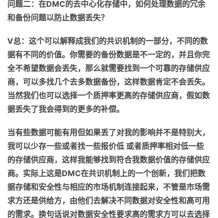
问题
二
：在
DMC
的去中心化存储中，如何处理数据的冗余
和备份问题以防止数据丢失？
V
总：这个可以解释成我们的共识机制的一部分，不同的数
据有不同的价值
。
你需要的备份数
据
是不一定的，
并且
你
完
全
不希望
数据会
丢失，
那么就需要
找
到
一个可靠的存储供应
商，
可以
多找几个
去多数据备份
，这样数据肯定不
会
丢失
。
当然我们也
可以选择一个质押率更高的存储供应商，
假如
数
据丢失了我
会
得到的
更多的
补偿。
当
有些数据可能有用
但
如果丢了对我的影响并不是特别大，
我
可以
少存一些或者找一些报价
低 或者
质押率相对低一些
的存储供应商，
这样
我能够找到符合我数据价值的存储供应
商。实际上这是
DMC
在共识机制上的一个创新，我们把数
据存储和安全性
与
相应的市场机制连接起来，不管是市场需
求方还是供给方，由他们去解决不同数据对安全性和高可用
的需求
。
换句话说
对数据安全性
要求
高的需求方可以去选择