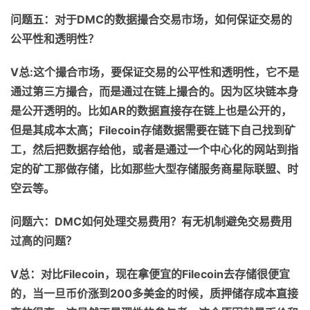
问题
五
：对于
DMC
的数据撮合交易市场，如何保证交易的
公平性和透明性？
V
总
:
这个撮合市场
，
要保证交易
的
公平性和透明性，
它
不是
通过第三方撮合，
而是通过
在链上撮合的。
因为
区块链本身
是公开透明的
。
比如
AR
的数据直接存在链上
也
是公开的，
但是
其
成本太高
；
Filecoin
存储数据需要
在链下自己找
到
矿
工，然后把数据存给他，或者是通过一个中心化的网站
到指
定的矿工
那
做存储，比如那些大型存储服务商星际联盟、时
空云等。
问题六：
DMC
如何处理交易费用？有无机制避免交易费用
过高的问题？
V
总：
对比
F
ilecoin
，
现在拿便宜的
Filecoin
去存
储
很便宜
的，
当一旦币价
涨到
200
多美金的时候，
质押储存成本直接