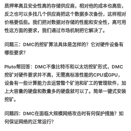
质押率高
且
安全性
高的
存储供应
商，相对
他的成本
也
高些，
反之也可以
多找几个供应商把这个数据多
次备份
，
这样
相对
价格
要低些
。我们把对数据对存储的性能和安全性，高可用
性这方面的要求，我们通过市场机制把它解决了。
问题
三：
DMC
的挖矿算法具体是怎样的？它对硬件设备有
哪些要求？
Pluto
帮回答：
DMC
不像比特币和以太坊
挖矿形式，
DMC
挖矿
对硬件要求并不高，
无需高标准性能的
CPU
或
GPU
，
设
备有
一
些
计算能力去
运营
整个矿池和矿工的管理软件，
加
上
大容量的硬盘
和数量
多的硬盘
就可以了。简单一键式安装
挖矿。
问题
四
：
DMC
在面临大规模网络攻击时有何保护措施？如
何保证网络的正常运行？