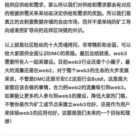
括供应供给和需求，那么所以我们对供给和需求都会有对应
的根据供需关系来动态决定供给和需求的奖励。所以我们是
真正的去刺激数据存储的自由市场，而并不是单纯的矿工导
向或者挖矿导向的这样区块链的共识。
以上就是社区粉丝的十大灵魂拷问，非常精彩和全面，可以
给大家提供全面认识
DMC
的思路。最后总结就是，
web3
需要
所有人
一起来建设。
目前
web3
行业
还是
个
小圈子，最
大的流量还是在
web2
，对于整个
web3
的生态
的
大
步
发展
来说，不管是
DMC
还是币安
CZ
这些行业
Buidl
，
这是
是大
家都应该去做的事情，合力把
web2
的流量吸引到
web3
。
如果能
让更多的人参与到
web3
的建设，降低大家的门槛，
不管你是作为
矿工或
节点来建立
web3
也好，还是作为用户
来体验
web3
的应用也好，
这都是我们未来的一个目标和理
想！