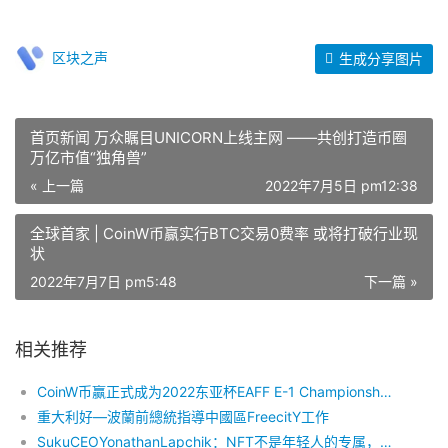
区块之声
生成分享图片
首页新闻 万众瞩目UNICORN上线主网 ——共创打造币圈
万亿市值“独角兽”
« 上一篇
2022年7月5日 pm12:38
全球首家 | CoinW币赢实行BTC交易0费率 或将打破行业现
状
2022年7月7日 pm5:48
下一篇 »
相关推荐
CoinW币赢正式成为2022东亚杯EAFF E-1 Championship 官方
重大利好—波蘭前總統指導中國區FreecitY工作
SukuCEOYonathanLapchik：NFT不是年轻人的专属，5项特性确保NFT破圈