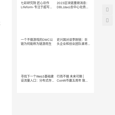
七彩研究院 匠心巨作
2023区块链重磅消息：
Lifeform-专注于超写实
DBL(dao)去中心化债券
3D Avatar
实验室荣获多家知名投
资机构加持
生
一个不做游戏的DMC公
史兴国对谈李刚锐：巨
链为何能称为链游而生
头企业和创业团队谁将
率先到达Web3彼岸？
寻找下一个Web3基础建
行而不辍 未来可期 |
设流量入口：分布式存
CoinW币赢五周年 致行
储——Datamall Chain
业用户的公开信