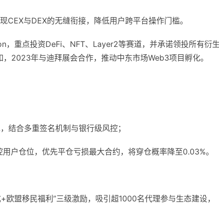
现CEX与DEX的无缝衔接，降低用户跨平台操作门槛。
dation，重点投资DeFi、NFT、Layer2等赛道，并承诺领投所有衍
如，2023年与迪拜展会合作，推动中东市场Web3项目孵化。
包，结合多重签名机制与银行级风控；
控用户仓位，优先平仓亏损最大合约，将穿仓概率降至0.03%。
成+欧盟移民福利”三级激励，吸引超1000名代理参与生态建设，