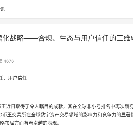
快讯
持续化战略——合规、生态与用户信任的三维
 4676
任、用户信任
G币王近日取得了令人瞩目的成就，其在全球非小号排名中再次跻
ING币王交易所在全球数字资产交易领域的影响力和竞争力的显著
略布局方面有着卓越的表现。