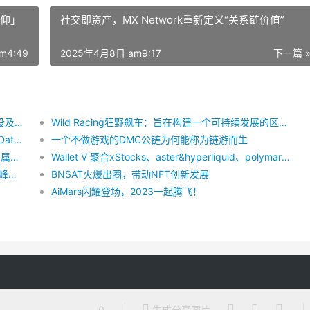
信仰」
社交即资产，MX Network重新定义“关系链价值”
m4:49
2025年4月8日 am9:17
下一篇 
馳援土耳其災後重建，XT.COM擬向土耳其震區空投及捐贈總價值約110萬里拉的代幣及物資
Wild Racing狂野飙车：旨在构建一个可持续发展的区块链共赢赛车类链游世界
The Underestimate Distributed Storage Project Datamall Chain（DMC）in 2023
一个不做游戏的DMC公链为何能称为链游而生
SukuCEOYonathanLapchik：NFT不是年轻人的专属，5项特性确保NFT破圈
Wallet V 聚合xStocks、aster&hyperliquid、polymarket——不用开户、不用 KYC，在手机上直接买美股、做合约、玩预测市场
探索未来金融与科技：2023 WikiEXPO新加坡金融峰会正式拉开帷幕
BNSAT火爆出圈，带动NFT创新发展
AiMars闪耀登场，2023一起腾飞！
0
生成分享图片