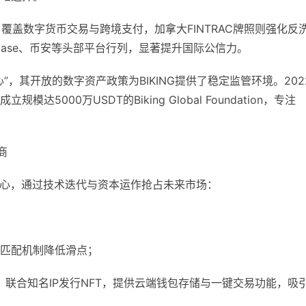
覆盖数字货币交易与跨境支付，加拿大FINTRAC牌照则强化反
nbase、币安等头部平台行列，显著提升国际公信力。
，其开放的数字资产政策为BIKING提供了稳定监管环境。202
000万USDT的Biking Global Foundation，专注
商
为核心，通过技术迭代与资本运作抢占未来市场：
度匹配机制降低滑点；
易，联合知名IP发行NFT，提供云端钱包存储与一键交易功能，吸