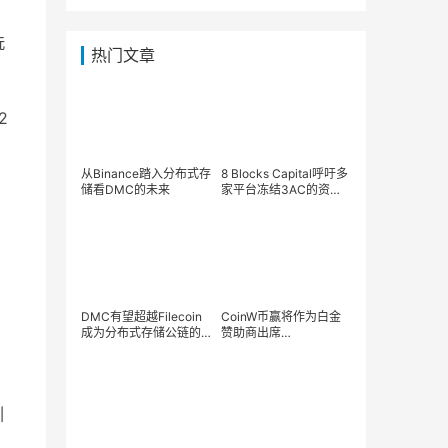
洗
热门文章
2
从Binance踏入分布式存
8 Blocks Capital呼吁多
储看DMC的未来
家平台冻结3AC的资金
以便通过诉讼收回资产
DMC有望超越Filecoin
CoinW币赢将作为白金
成为分布式存储公链的
赞助商出席
新星！
TOKEN2049
Singapore
引