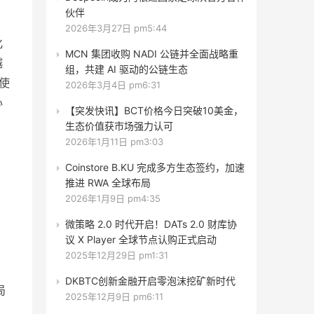
伙伴
2026年3月27日 pm5:44
化
MCN 集团收购 NADI 公链并全面战略重
越
组，共建 AI 驱动的公链生态
使
2026年3月4日 pm6:31
心
【突发快讯】BCT价格今日突破10美金，
生态价值获市场强力认可
2026年1月11日 pm3:03
Coinstore B.KU 完成多方生态签约，加速
推进 RWA 全球布局
2026年1月9日 pm4:35
微策略 2.0 时代开启！DATs 2.0 财库协
议 X Player 全球节点认购正式启动
2025年12月29日 pm1:31
DKBTC创新金融开启零泡沫挖矿新时代
局
2025年12月9日 pm6:11