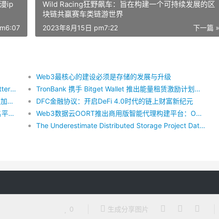
漫ip
Wild Racing狂野飙车：旨在构建一个可持续发展的区
块链共赢赛车类链游世界
m6:07
2023年8月15日 pm7:22
下一篇 
Web3最核心的建设必须是存储的发展与升级
DMC基金会主席Victor Chen通俗易懂解说——Twitter Space粉丝之十大灵魂拷问篇
TronBank 携手 Bitget Wallet 推出能量租赁激励计划，推动 TRON 网络资源普惠化
CoinW TOKEN2049 After Party落幕，分享如何在加密寒冬保持增长
DFC金融协议：开启DeFi 4.0时代的链上财富新纪元
COFF交易所宣布深化全球合作布局，携手多家知名平台共建数字资产生态
Web3数据云OORT推出商用版智能代理构建平台：OORT TDS
The Underestimate Distributed Storage Project Datamall Chain（DMC）in 2023
0
生成分享图片