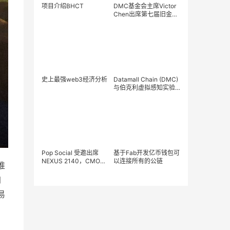
项目介绍BHCT
DMC基金会主席Victor
Chen出席第七届旧金山
国际摄影展
史上最强web3经济分析
Datamall Chain (DMC)
与伯克利虚拟感知实验
室达成深度合作
Pop Social 受邀出席
基于Fab开发亿币钱包可
NEXUS 2140，CMO
以连接所有的公链
推
Anjali重磅发布 Pop
Social 2.0 战略愿景
加
易