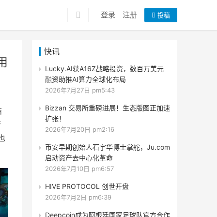
登录
注册
投稿
快讯
用
Lucky.AI获A16Z战略投资，数百万美元
融资助推AI算力全球化布局
2026年7月27日 pm5:43
Bizzan 交易所重磅进展！生态版图正加速
结
扩张！
行
2026年7月20日 pm2:16
也
币安早期创始人石宇华博士掌舵，Ju.com
启动资产去中心化革命
2026年7月10日 pm6:57
HIVE PROTOCOL 创世开盘
2026年7月2日 pm6:39
Deepcoin成为阿根廷国家足球队官方合作