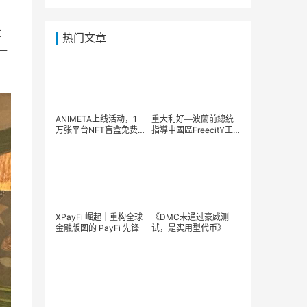
，
投
热门文章
一
ANIMETA上线活动，1
重大利好—波蘭前總統
万张平台NFT盲盒免费
指導中國區FreecitY工
领取
作
XPayFi 崛起｜重构全球
《DMC未通过豪威测
金融版图的 PayFi 先锋
试，是实用型代币》