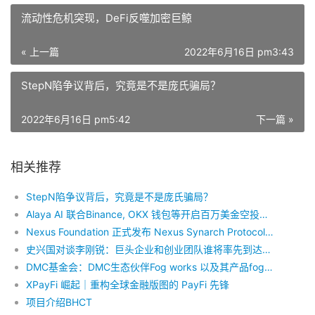
流动性危机突现，DeFi反噬加密巨鲸
« 上一篇
2022年6月16日 pm3:43
StepN陷争议背后，究竟是不是庞氏骗局？
2022年6月16日 pm5:42
下一篇 »
相关推荐
StepN陷争议背后，究竟是不是庞氏骗局？
Alaya AI 联合Binance, OKX 钱包等开启百万美金空投活动，助力Web3 AI生态发展
Nexus Foundation 正式发布 Nexus Synarch Protocol（同治协议）
史兴国对谈李刚锐：巨头企业和创业团队谁将率先到达Web3彼岸？
DMC基金会：DMC生态伙伴Fog works 以及其产品foggie的深度分析
XPayFi 崛起｜重构全球金融版图的 PayFi 先锋
项目介绍BHCT