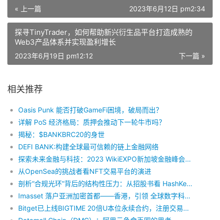
« 上一篇
2023年6月12日 pm2:34
探寻TinyTrader，如何帮助新兴衍生品平台打造成熟的
Web3产品体系并实现盈利增长
2023年6月19日 pm12:12
下一篇 »
相关推荐
Oasis Punk 能否打破GameFi困境，破局而出？
详解 PoS 经济格局：质押会推动下一轮牛市吗？
揭秘：$BANK​BRC20的身世
DEFI BANK:构建全球最可信赖的链上金融网络
探索未来金融与科技：2023 WikiEXPO新加坡金融峰会正式拉开帷幕
从OpenSea的挑战者看NFT交易平台的演进
剖析“合规光环”背后的结构性压力：从招股书看 HashKey 的三类核心风险
Imasset 落户亚洲加密首都——香港，引领 全球数字科技全产业链进入 web3.0 时代
Bitget已上线BIGTIME 20倍U本位永续合约，注册交易即有机会瓜分6万枚BIGTIME空投奖励