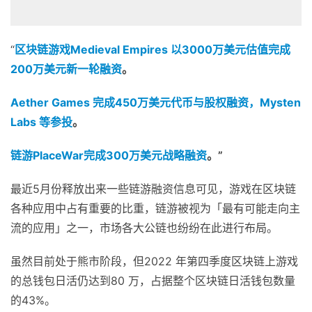
“
区块链游戏
Medieval Empires
以
3000
万美元估值完成
200
万美元新一轮融资
。
Aether Games
完成
450
万美元代币与股权融资，
Mysten
Labs
等参投
。
链游
PlaceWar
完成
300
万美元战略融资
。
”
最近5月份释放出来一些链游融资信息可见，游戏在区块链
各种应用中占有重要的比重，链游被视为「最有可能走向主
流的应用」之一，市场各大公链也纷纷在此进行布局。
虽然目前处于熊市阶段，但2022 年第四季度区块链上游戏
的总钱包日活仍达到80 万，占据整个区块链日活钱包数量
的43%。