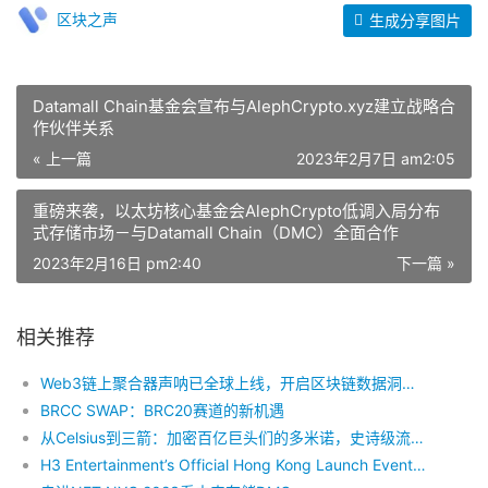
区块之声
生成分享图片
Datamall Chain基金会宣布与AlephCrypto.xyz建立战略合
作伙伴关系
« 上一篇
2023年2月7日 am2:05
重磅来袭，以太坊核心基金会AlephCrypto低调入局分布
式存储市场－与Datamall Chain（DMC）全面合作
2023年2月16日 pm2:40
下一篇 »
相关推荐
Web3链上聚合器声呐已全球上线，开启区块链数据洞察新时代
BRCC SWAP：BRC20赛道的新机遇
从Celsius到三箭：加密百亿巨头们的多米诺，史诗级流动性的枯竭
H3 Entertainment’s Official Hong Kong Launch Event: “REN(AI)SSANCE – Pioneering Entertainment 3.0”