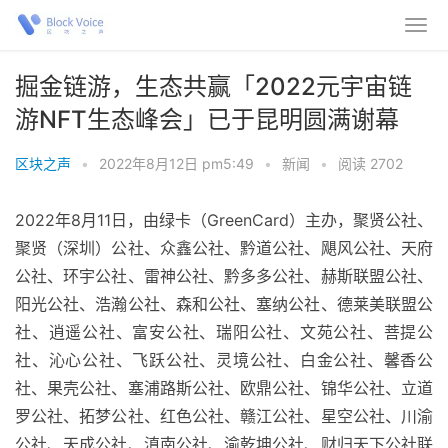
掘金链游，生态共赢「2022元宇宙链
游NFT生态峰会」已于昆明圆满谢幕
区块之声
•
2022年8月12日 pm5:49
•
新闻
•
阅读 2702
2022年8月11日，由绿卡（GreenCard）主办，聚贤公社、
聚贤（深圳）公社、众鑫公社、黔道公社、飓风公社、天府
公社、环宇公社、雷神公社、黔多多公社、赫斯联盟公社、
阳光公社、浩瀚公社、森和公社、塞纳公社、德莱美联盟公
社、逍遥公社、富安公社、瑞阳公社、文苑公社、菩提公
社、沁心公社、飞跃公社、灵境公社、白金公社、馨香公
社、果壳公社、塞浦路斯公社、欧鼎公社、锦华公社、立道
罗公社、拓梦公社、红色公社、赣江公社、星空公社、川渝
公社、天成公社、滇南公社、渝乾坤公社、财归天下公社联