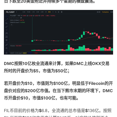
日下跌至
20
美金附近并持续多个星期的横盘震荡。
DMC
按照
10
亿枚全流通来计算，如果
DMC
上线
OKX
交易
所时的开盘价为
$5
，市值为
$50
亿；
若开盘价为
$10
，市值则为
$100
亿，明显低于
Filecoin
的开
盘价对应的
$
200
亿市值。在当下熊市末期的环境下，
DMC
币开盘价
$
10
，
市值
$100
亿，也
有可能。
FIL币目前的价格为
$
6.8，全流通的总市值是
$
136亿。按照