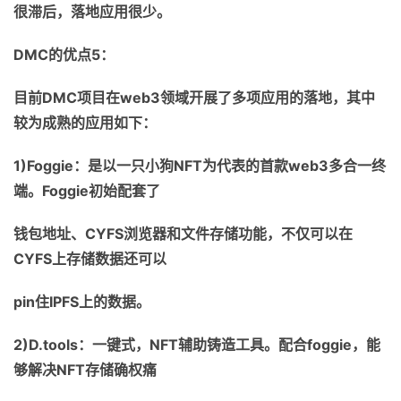
很滞后，落地应用很少。
DMC
的优点
5
：
目前
DMC
项目在
web3
领域开展了多项应用的落地，其中
较为成熟的应用如下：
1)Foggie
：是以一只小狗
NFT
为代表的首款
web3
多合一终
端。
Foggie
初始配套了
钱包地址、
CYFS
浏览器和文件存储功能，不仅可以在
CYFS
上存储数据还可以
pin
住
IPFS
上的数据。
2)D.tools
：一键式，
NFT
辅助铸造工具。配合
foggie
，能
够解决
NFT
存储确权痛