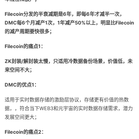
Filecoin
分发的半衰减期是
6
年，即每
6
年才减半一次，
DMC
每
6
个月减产
1
次，
1
年减产
50%
以上，明显比
Filecoin
的减产周期要快很多；
Filecoin
的痛点
1
：
ZK
封装
/
解封装太慢，只适用冷数据备份场景，价值低，未
来空间不大；
DMC
的优点
1
：
适用于实时数据存储的激励层协议，存储更有价值的热数
据，，符合当下WEB3和元宇宙的实时数据存储需求，潜力
发展空间更大；
Filecoin
的痛点
2
：