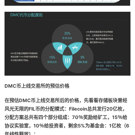
DMC
币上线交易所的预估价格
在预估
DMC
币上线交易所后的价格，先看看存储板块曾经
风光无限的
FIL
币的分配模式：
Filecoin
总共发行
20
亿枚，
分配方案总共有四个部分组成：
70
％奖励给矿工，
15
％给
协议实验室，
10
％给投资者，剩余
5%
为基金会：
1
亿枚（
6
年线性释放）；