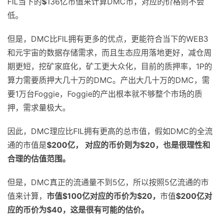
FIL当下的
$
136亿市值来计算DMC币，对应的价格则不会
低。
但是，DMC比FIL拥有更多的优点，更能符合当下的WEB3
和元宇宙的数据存储需求，而且生态应用落地更好，减仓周
期更短，挖矿家庭化，矿工更大众化，目前的质押率，1P的
算力需要质押大几十万的DMC。产出大几十万的DMC，需
要1万台Foggie，Foggie的产出根本就不够整个市场的质
押，需求量极大。
因此，DMC理应比FIL拥有更高的总市值，假如DMC的全流
通的市值是
$200
亿， 对应的币价则为
$20
，也是很理性和
合理的估值范围。
但是，DMC真正的流通量不到5亿，所以按照5亿流通的市
值来计算，
市值
$100
亿对应的币价为
$20
，
市值
$200
亿对
应的币价为
$40
，这是很有可能的估价。