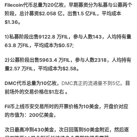
Filecoin
代币总量为
20
亿枚，早期募资分为私募与公募两个
阶段，总计募资
$2.058
亿，出售
1.5
亿
FIL
，平均成本
$1.36
。
1)
私募阶段出售
9122.8
万
FIL
，参与人数
143
，人均持有量
63.8
万
FIL
，平均成本为
$0.57;
2)
公募阶段出售
5963.4
万
FIL
，参与人数
2318
，人均持有
量
2.57
万
FIL
，平均成本为
$2.58
。
DMC
代币总量为
10
亿枚，
DMC真正的流通量不到5亿。
目
前场外的交易价格在
$1
左右 。
Fil
币上线币安交易所时的开票价格为
10
美金，开盘价对应
的市值为：
200
亿美金，
次日最高冲到
430
美金，次日回落到
50
美金附近，然后逐