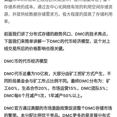
存储系统的成本。通过去中心化网络有效的利用空闲存储资
源，并提供给数据存储需求方。极大程度的提高了存储利用
率。
前面我们讲了分布式存储的趋势风口、
DMC
的技术亮点，
下面我们来简单讲解一下
DMC
的
代币经济模型，这个对上
线交易所后的价格影响也很关键。
DMC
币的代币经济模型
DMC
代币总量为
10
亿枚，大部分由矿工挖矿方式产生，不
同阶段基金会与矿工所占比例不同。最终
DMC
分布为：矿
工
60%
，生态合作
20%
，市场运营
15%
，
DMC
团队
5%
；
DMC
每
6
个月减产
1
次，
1
年减产
50%
以上。
DMC
官方通过高额的市场激励政策促进整个
DMC
存储市场
的繁荣。本分配比例优于竞品。
DMC
更多的是发展分布式