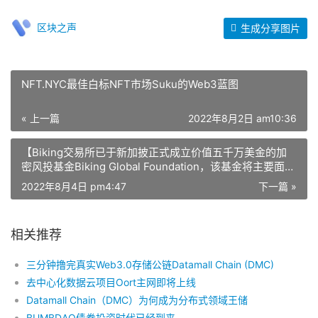
区块之声
生成分享图片
NFT.NYC最佳白标NFT市场Suku的Web3蓝图
« 上一篇
2022年8月2日 am10:36
【Biking交易所已于新加披正式成立价值五千万美金的加
密风投基金Biking Global Foundation，该基金将主要面向
NFT、DEFI、GameFi等领域】
2022年8月4日 pm4:47
下一篇 »
相关推荐
三分钟撸完真实Web3.0存储公链Datamall Chain (DMC)
去中心化数据云项目Oort主网即将上线
Datamall Chain（DMC）为何成为分布式领域王储
BUMBDAO债券投资时代已经到来