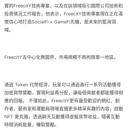
實的FreecitY技術專案，以及在該領域吸引國際公司技術和
投資情況工作報告，他表示，FreecitY技術專案現在正在滿
懷信心地打造SocialFi x GameFi先機，是未來的藍海領
域。
FreecitY去中心化無國界，市場規模不再拘限單一地區。
通過 Token 代幣經濟，玩家可以通過進行一系列活動獲得
加密貨幣獎勵，實現利益再分配，讓每個貢獻者都能獲得相
應的回報。 不僅如此，FreecitY更有最受歡迎的網紅、創
作者、藝術家和運動員現場直播更多精采有趣的內容，啟動
NFT 麥克風，透過聊天互動獲得虛擬貨幣收益，隨著互動
時間消耗能量，賺取獎勵。