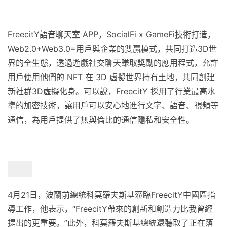
FreecitY語音聊天室 APP，SocialFi x GameFi技術打造，
Web2.0+Web3.0=用戶與企業的雙贏模式，共同打造3D世
界的全生態，透過遊戲社交聊天賺取獎勵的應用程式，允許
用戶使用他們的 NFT 在 3D 虛擬世界持有土地，共同創建
新社群3D虛擬化身。可以說，FreecitY 採用了行業最高水
準的加密技術，讓用戶可以安心地進行文字、語音、視頻等
通信，為用戶提供了無與倫比的通信隱私和安全性。
4月21日，波蘭前總統科莫羅夫斯基蒞臨FreecitY中國區指
導工作，他表示，“FreecitY帶來的創新和創造力比我曾經
提出的更重要。”此外，科莫羅夫斯基總統還聽取了正在落