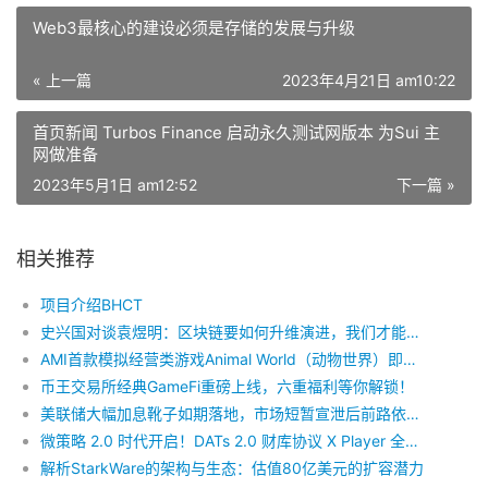
Web3最核心的建设必须是存储的发展与升级
« 上一篇
2023年4月21日 am10:22
首页新闻 Turbos Finance 启动永久测试网版本 为Sui 主
网做准备
2023年5月1日 am12:52
下一篇 »
相关推荐
项目介绍BHCT
史兴国对谈袁煜明：区块链要如何升维演进，我们才能迈入Web3时代？
AMI首款模拟经营类游戏Animal World（动物世界）即将上线，成为链游市场的耀眼之星！
币王交易所经典GameFi重磅上线，六重福利等你解锁！
美联储大幅加息靴子如期落地，市场短暂宣泄后前路依旧黯淡？
微策略 2.0 时代开启！DATs 2.0 财库协议 X Player 全球节点认购正式启动
​解析StarkWare的架构与生态：估值80亿美元的扩容潜力