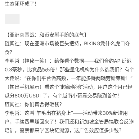
生态闭环成了！
【亚洲突围战：和币安掰手腕的底气】
链闻社：现在亚洲市场被巨头把持，BIKING凭什么虎口夺
食？
李明哲（神秘一笑）：给你看个数据——我们合约API延迟
0.3毫秒，比竞品快5倍！那些量化机构为什么选我们？有个
大佬说：“在你们平台做高频，一年能多赚两辆劳斯莱斯！”
（掏出手机展示）看这个“超级奖池”活动，用户这个月已经
瓜分800万USDT了，有个越南小哥靠交易赚到首付！
链闻社：你们真舍得砸钱？
李明哲：这叫“羊毛出在猪身上”——活动带来30%新增用
户，手续费早赚回来了！我们还和新加坡金管局搞联合反诈
培训，警察都来学区块链溯源，这广告效应值多少钱？