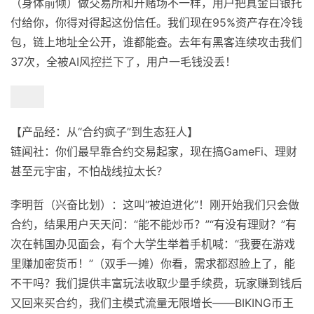
（身体前倾）做交易所和开赌场不一样，用户把真金白银托
付给你，你得对得起这份信任。我们现在95%资产存在冷钱
包，链上地址全公开，谁都能查。去年有黑客连续攻击我们
37次，全被AI风控拦下了，用户一毛钱没丢！
【产品经：从“合约疯子”到生态狂人】
链闻社：你们最早靠合约交易起家，现在搞GameFi、理财
甚至元宇宙，不怕战线拉太长？
李明哲（兴奋比划）：这叫“被迫进化”！刚开始我们只会做
合约，结果用户天天问：“能不能炒币？”“有没有理财？”有
次在韩国办见面会，有个大学生举着手机喊：“我要在游戏
里赚加密货币！”（双手一摊）你看，需求都怼脸上了，能
不干吗？我们提供丰富玩法收取少量手续费，玩家赚到钱后
又回来买合约，我们主模式流量无限增长——BIKING币王