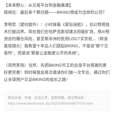
【未来野心：从交易平台到金融基建】
链闻社：最后来个狠问题——BIKING想成为怎样的公司？
李明哲（望向窗外）：小时候看《星际迷航》，总幻想用技
术打破边界。现在我们在哈萨克斯坦建太阳能矿场，用AI预
测合约爆仓风险，甚至帮非洲村民用USDT买农机…（转身
直视镜头）我希望十年后人们提起BIKING，不是说“那个交
易所”，而是说“那套让金融更公平的系统”。
（突然笑场）当然，先把BIKING币王的自身平台搭建的更
好更完善！到时候我会再次邀请你们做一次专访，通过你们
让全球用户见证BIKING的成长之路！
原创文章，作者：区块之声，如若转载，请注明出处：
http://www.blockvoice.vip/202504041649511107.html