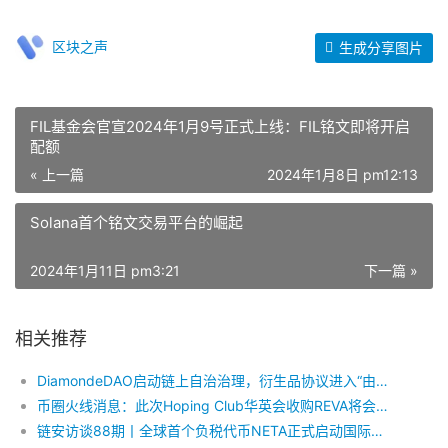
区块之声
生成分享图片
FIL基金会官宣2024年1月9号正式上线：FIL铭文即将开启
配额
« 上一篇
2024年1月8日 pm12:13
Solana首个铭文交易平台的崛起
2024年1月11日 pm3:21
下一篇 »
相关推荐
DiamondeDAO启动链上自治治理，衍生品协议进入“由用户掌控”的时代
币圈火线消息：此次Hoping Club华英会收购REVA将会用泰达币替代美元进行收购
链安访谈88期丨全球首个负税代币NETA正式启动国际化布局