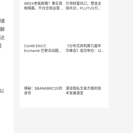
WEEX老板跑路？事实真
引领财富风口，塑造全
相揭露，平台合规运营
球共识，PLUTUS引领
稳步前行
数字时代新元年
存储
解
达
提
CoinW EthCC
《分布式异构算力嘉年
Enchanté 巴黎活动圆满
华峰会》成功举办：以
结束 力推Web3在欧洲
开放生态共筑“智启未来·
被大规模采用
算力无界”
。
揭秘：$BANK​BRC20的
漫谈隐私交易方面的技
以
身世
术发展演变
项