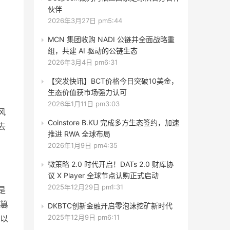
伙伴
2026年3月27日 pm5:44
MCN 集团收购 NADI 公链并全面战略重
组，共建 AI 驱动的公链生态
2026年3月4日 pm6:31
【突发快讯】BCT价格今日突破10美金，
生态价值获市场强力认可
2026年1月11日 pm3:03
风
Coinstore B.KU 完成多方生态签约，加速
去
推进 RWA 全球布局
2026年1月9日 pm4:35
微策略 2.0 时代开启！DATs 2.0 财库协
议 X Player 全球节点认购正式启动
2025年12月29日 pm1:31
是
篡
DKBTC创新金融开启零泡沫挖矿新时代
2025年12月9日 pm6:11
以