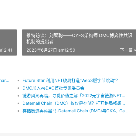
推特访谈：刘智聪——CYFS架构师 DMC博弈性共识
机制的提出者
12:41
2023年6月27日 am12:50
下一篇 
Wallet V 聚合xStocks、aster&hyperliquid、polymarket——不用开户、不用 KYC，在手机上直接买美股、做合约、玩预测市场
Future Star 利用NFT破局打造“Web3版字节跳动”？
DMC加入veDAO首批专家委员会
链游风潮再临，寻觅价值之解「2022元宇宙链游NFT生态峰会」将于贵阳开幕！
Datemall Chain（DMC）仅仅是存储？打开格局畅想像未来巨大价值可能性
存储赛道再添黑马-Datamall Chain (DMC)与OKX、Gate等多家顶级交易所建立合作关系