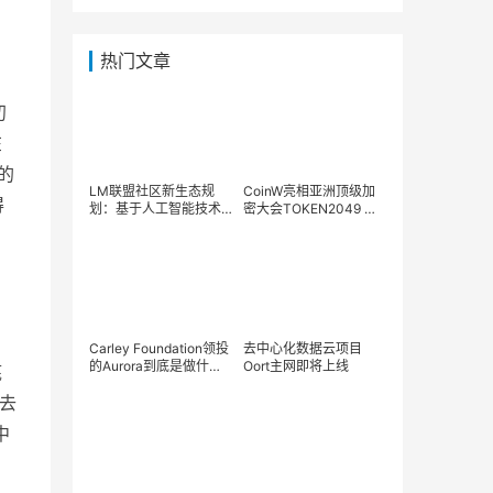
热门文章
初
在
的
LM联盟社区新生态规
CoinW亮相亚洲顶级加
得
划：基于人工智能技术
密大会TOKEN2049 推
和区块链技术的生态系
动行业合作共赢
统
Carley Foundation领投
去中心化数据云项目
的Aurora到底是做什么
Oort主网即将上线
底
的？
全去
中