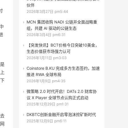
伙伴
付
2026年3月27日 pm5:44
MCN 集团收购 NADI 公链并全面战略重
中
组，共建 AI 驱动的公链生态
进
2026年3月4日 pm6:31
【突发快讯】BCT价格今日突破10美金，
生态价值获市场强力认可
，
2026年1月11日 pm3:03
是
Coinstore B.KU 完成多方生态签约，加速
上
推进 RWA 全球布局
下
2026年1月9日 pm4:35
微策略 2.0 时代开启！DATs 2.0 财库协
议 X Player 全球节点认购正式启动
2025年12月29日 pm1:31
DKBTC创新金融开启零泡沫挖矿新时代
去
2025年12月9日 pm6:11
网