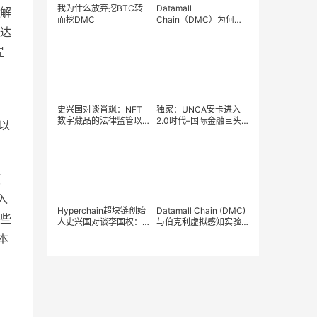
我为什么放弃挖BTC转
Datamall
解
而挖DMC
Chain（DMC）为何成
达
为分布式领域王储
提
。
史兴国对谈肖飒：NFT
独家：UNCA安卡进入
数字藏品的法律监管以
2.0时代–国际金融巨头
以
及DAO的中国化可能路
BitBase完成对UNCA安
径
卡项目并购
项
入
Hyperchain超块链创始
Datamall Chain (DMC)
些
人史兴国对谈李国权：
与伯克利虚拟感知实验
为什么新加坡能在全球
室达成深度合作
本
“Web3桥头堡抢夺战”中
突出重围？