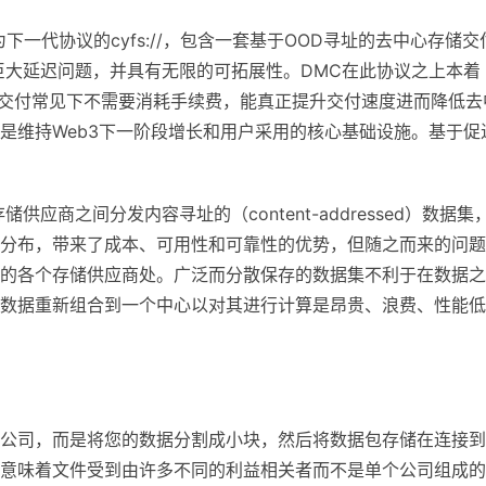
作为下一代协议的cyfs://，包含一套基于OOD寻址的去中心存储交
统的巨大延迟问题，并具有无限的可拓展性。DMC在此协议之上本着
正常交付常见下不需要消耗手续费，能真正提升交付速度进而降低去
是维持Web3下一阶段增长和用户采用的核心基础设施。基于促
的存储供应商之间分发内容寻址的（content-addressed）数据集
分布，带来了成本、可用性和可靠性的优势，但随之而来的问题
的各个存储供应商处。广泛而分散保存的数据集不利于在数据之
数据重新组合到一个中心以对其进行计算是昂贵、浪费、性能低
公司，而是将您的数据分割成小块，然后将数据包存储在连接到
意味着文件受到由许多不同的利益相关者而不是单个公司组成的