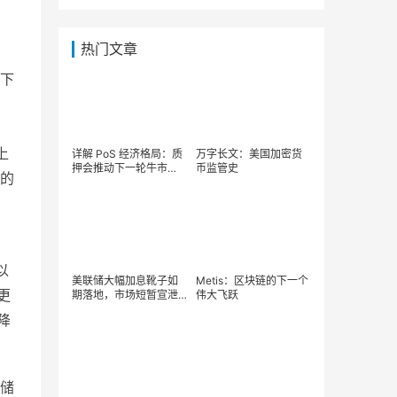
热门文章
下
。
。
上
详解 PoS 经济格局：质
万字长文：美国加密货
押会推动下一轮牛市
币监管史
的
吗？
以
美联储大幅加息靴子如
Metis：区块链的下一个
更
期落地，市场短暂宣泄
伟大飞跃
后前路依旧黯淡？
降
存储