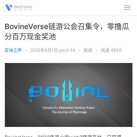
BovineVerse链游公会召集令，零撸瓜
分百万现金奖池
区块之声
•
2022年8月1日 pm3:34
•
新闻
•
阅读 4956