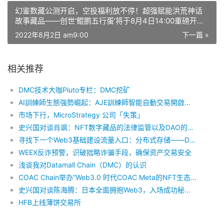
幻鉴数藏公测开启，空投福利放不停！超强赋能洪荒神话
故事藏品——创世‘鲲鹏五行蛋’将于8月4日14:00重磅开
售！
2022年8月2日 am9:00
下一篇 »
相关推荐
DMC技术大咖Pluto专栏：DMC挖矿
AI訓練師生態強勢崛起：AJE訓練師智能自動交易開啟全球數字金融新紀元
市场下行，MicroStrategy 公司「失策」
史兴国对谈肖飒：NFT数字藏品的法律监管以及DAO的中国化可能路径
寻找下一个Web3基础建设流量入口：分布式存储——Datamall Chain
WEEX反诈预警，识破拙略诈骗手段，确保资产交易安全
浅谈我对Datamall Chain（DMC）的认识
COAC Chain举办“Web3.0 时代COAC Meta的NFT生态发展之路”AMA
史兴国对谈陈海腾：日本全面拥抱Web3，入场成功秘诀在哪里？
HFB上线薄饼交易所