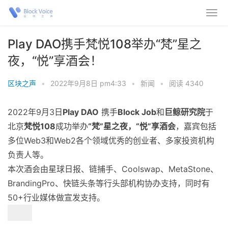
Play DAO携手梵悦108举办“梵”星之
夜，“悦”享酒会！
区块之声
•
2022年9月8日 pm4:33
•
新闻
•
阅读 4340
2022年9月3日
Play DAO
携手
Block Job
和
巨鲸研究院
于
北京
梵悦108
成功举办
“梵”星之夜，“悦”享酒会
，嘉宾包括
多位Web3和Web2各个领域优秀的创业者、多家投资机构
负责人等。
本次酒会由星球日报、链捕手、Coolswap、MetaStone、
BrandingPro、快链头条等行头部机构协办支持，同时有
50+行业媒体做宣发支持。