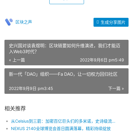
区块之声
生成分享图片
史兴国对谈袁煜明：区块链要如何升维演进，我们才能迈
入Web3时代？
« 上一篇
2022年9月6日 pm5:49
新一代「DAO」组织——Fa DAO，让一切权力回归社区
2022年9月9日 pm3:45
下一篇 »
相关推荐
从Celsius到三箭：加密百亿巨头们的多米诺，史诗级流动性的枯竭
NEXUS 2140全球博览会首日圆满落幕，精彩持续绽放