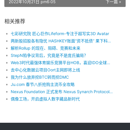
2022年10月21日 pm6:05
下一篇 »
相关推荐
七彩研究院 匠心巨作Lifeform-专注于超写实3D Avatar
两新股招股各有隐忧 HASHKEY账面“资不抵债” 果下科技毛利率腰斩
解析Rollup 的现在、阻碍、竞赛和未来
StepN陷争议背后，究竟是不是庞氏骗局？
Web3时代最强体育娱乐竞猜平台HOB，喜迎IDO全球首发
去中心化数据云项目Oort主网即将上线
我为什么放弃挖BTC转而挖DMC
Ju.com 春节八折抢购主流币全攻略
Nexus Foundation 正式发布 Nexus Synarch Protocol（同治协议）
偶像工场，开启虚拟人数字藏品新时代