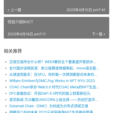
« 上一篇
2023年4月10日 pm7:41
项目介绍BHCT
2023年4月18日 pm7:11
下一篇 »
相关推荐
正规交易所长什么样？WEEX教你五个要素避开客损诈骗平台
史兴国对谈杨民道：新公链赛道烽烟再起，move语言能开启下一轮牛市吗？
从球迷到股东：在GFU，你的每一次预测都是对未来的投资
William Entriken与DMC,Fog Works in NFT NYU 2023
COAC Chain举办“Web3.0 时代COAC Meta的NFT生态发展之路”AMA
DFC金融协议：开启DeFi 4.0时代的链上财富新纪元
首页新闻 万众瞩目UNICORN上线主网 ——共创打造币圈万亿市值“独角兽”
Datamall Chain（DMC）为何成为分布式领域王储
把握风口共创未来 2022元宇宙链游NFT生态峰会圆满落幕