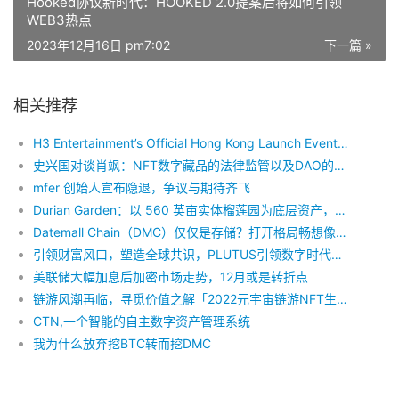
Hooked协议新时代：HOOKED 2.0提案后将如何引领
WEB3热点
2023年12月16日 pm7:02
下一篇 »
相关推荐
H3 Entertainment’s Official Hong Kong Launch Event: “REN(AI)SSANCE – Pioneering Entertainment 3.0”
史兴国对谈肖飒：NFT数字藏品的法律监管以及DAO的中国化可能路径
mfer 创始人宣布隐退，争议与期待齐飞
Durian Garden：以 560 英亩实体榴莲园为底层资产，重新定义全球 RWA 的价值锚定
Datemall Chain（DMC）仅仅是存储？打开格局畅想像未来巨大价值可能性
引领财富风口，塑造全球共识，PLUTUS引领数字时代新元年
美联储大幅加息后加密市场走势，12月或是转折点
链游风潮再临，寻觅价值之解「2022元宇宙链游NFT生态峰会」将于贵阳开幕！
CTN,一个智能的自主数字资产管理系统
我为什么放弃挖BTC转而挖DMC