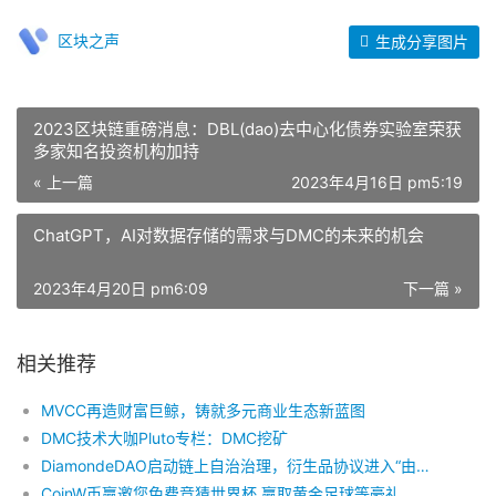
区块之声
生成分享图片
2023区块链重磅消息：DBL(dao)去中心化债券实验室荣获
多家知名投资机构加持
« 上一篇
2023年4月16日 pm5:19
ChatGPT，AI对数据存储的需求与DMC的未来的机会
2023年4月20日 pm6:09
下一篇 »
相关推荐
MVCC再造财富巨鲸，铸就多元商业生态新蓝图
DMC技术大咖Pluto专栏：DMC挖矿
DiamondeDAO启动链上自治治理，衍生品协议进入“由用户掌控”的时代
CoinW币赢邀您免费竞猜世界杯 赢取黄金足球等豪礼