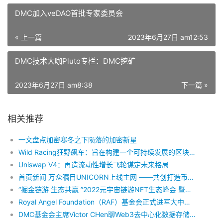
DMC加入veDAO首批专家委员会
« 上一篇
2023年6月27日 am12:53
DMC技术大咖Pluto专栏：DMC挖矿
2023年6月27日 am8:38
下一篇 »
相关推荐
一文盘点加密寒冬之下陨落的加密新星
Wild Racing狂野飙车：旨在构建一个可持续发展的区块链共赢赛车类链游世界
Uniswap V4：再造流动性增长飞轮谋定未来格局
首页新闻 万众瞩目UNICORN上线主网 ——共创打造币圈万亿市值“独角兽”
“掘金链游 生态共赢 ”2022元宇宙链游NFT生态峰会 暨Green Card绿卡全球社区联盟百
Royal Angel Foundation（RAF）基金会正式进军大中华市场
DMC基金会主席Victor CHen聊Web3去中心化数据存储的现状与未来