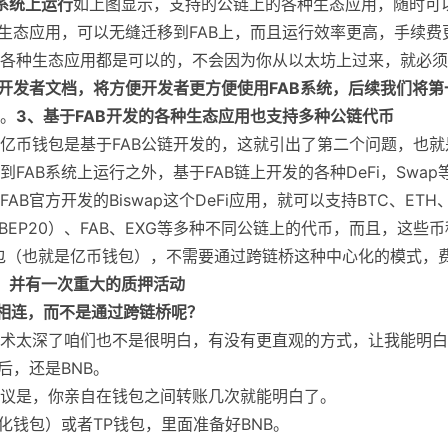
系统上运行
如上图显示，支持的公链上的各种生态应用，随时可
生态应用，可以无缝迁移到FAB上，而且运行效率更高，手续费
行各种生态应用都是可以的，不会因为你从以太坊上过来，就必
开发者文档
，将方便开发者更方便使用FAB系统，后续我们将第
。
3、基于FAB开发的各种生态应用也支持多种公链代币
亿币钱包是基于FAB公链开发的，这就引出了第二个问题，也就
AB系统上运行之外，基于FAB链上开发的各种DeFi，Swap
官方开发的Biswap这个DeFi应用，就可以支持BTC、ETH
20、BEP20）、FAB、EXG等多种不同公链上的代币，而且，这些
钱包（也就是亿币钱包），不需要通过跨链桥这种中心化的模式，
启，并有一次重大的质押活动
相连，而不是通过跨链桥呢？
术太深了咱们也不是很明白，有没有更直观的方式，让我能明白
后，还是BNB。
议是，你亲自在钱包之间转账几次就能明白了。
心化钱包）或者TP钱包，里面准备好BNB。