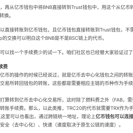
中，再从亿币钱包中将BNB直接转到Trust钱包中，用这个从亿币
行转换。
可以直接转账到亿币钱包，且亿币钱包直接转账到Trust钱包，不
ap的交换可以明白这个BNB是不是BSC链上的代币。
可以找一个手续费少的试一下。咱们社区也已经替大家验证过了
续费
亿币的操作的时候已经说过，就是亿币去中心化钱包之间的转账
交易所转回钱包的转账，这些都是需要相应主链的币种作为手续
，我打算转到亿币去中心化交易所，这时除了燃料费之外（FAB，需
转账手续费。那么，以此类推，TRC20的代币就需要TRX作为
。从这里可以也看出，通过跨链统一地址，理论上
亿币钱包可以连
安全（去中心化）、快速（速度取决于原生公链的速度）。