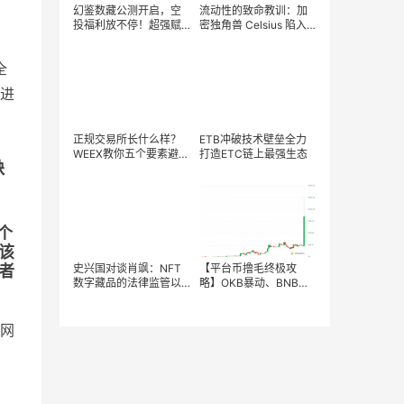
幻鉴数藏公测开启，空
流动性的致命教训：加
投福利放不停！超强赋
密独角兽 Celsius 陷入
能洪荒神话故事藏品
挤兑危机始末
——创世‘鲲鹏五行蛋’将
全
于8月4日14:00重磅开
售！
进
正规交易所长什么样？
ETB冲破技术壁垒全力
WEEX教你五个要素避开
打造ETC链上最强生态
缺
客损诈骗平台
个
该
者
史兴国对谈肖飒：NFT
【平台币撸毛终极攻
数字藏品的法律监管以
略】OKB暴动、BNB稳
及DAO的中国化可能路
如狗、WBS异军突起！
径
手把手教你薅遍交易所
羊毛！
网