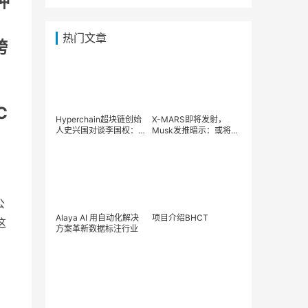
押
，
热门文章
跨
C
Hyperchain超块链创始
X-MARS即将发射，
人史兴国对谈李国权：
Musk发推暗示：或将取
为什么新加坡能在全球
代狗狗币？
“Web3桥头堡抢夺战”中
突出重围？
公
Alaya AI 用自动化解决
项目介绍BHCT
这
方案革新数据标注行业