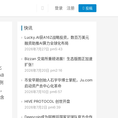
登录
注册
投稿
快讯
Lucky.AI获A16Z战略投资，数百万美元
融资助推AI算力全球化布局
2026年7月27日 pm5:43
Bizzan 交易所重磅进展！生态版图正加速
扩张！
化
2026年7月20日 pm2:16
AB
币安早期创始人石宇华博士掌舵，Ju.com
例
启动资产去中心化革命
白，
2026年7月10日 pm6:57
含
HIVE PROTOCOL 创世开盘
2026年7月2日 pm6:39
Deepcoin成为阿根廷国家足球队官方合作