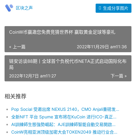
区块之声
生成分享图片
CoinW币赢邀您免费竞猜世界杯 赢取黄金足球等豪礼
« 上一篇
2022年11月29日 am11:36
链安访谈88期丨全球首个负税代币NETA正式启动国际化布
局
2022年12月7日 am11:27
下一篇 »
相关推荐
Pop Social 受邀出席 NEXUS 2140，CMO Anjali重磅发布 Pop Social 2.0 战略愿景
全新NFT 平台 Spume 宣布将在KuCoin 进行ICO-真正的去中心NFT平台￼
AI訓練師生態強勢崛起：AJE訓練師智能自動交易開啟全球數字金融新紀元
CoinW亮相亚洲顶级加密大会TOKEN2049 推动行业合作共赢