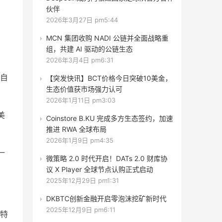
伙伴
2026年3月27日 pm5:44
MCN 集团收购 NADI 公链并全面战略重
，
组，共建 AI 驱动的公链生态
2026年3月4日 pm6:31
自
【突发快讯】BCT价格今日突破10美金，
生态价值获市场强力认可
2026年1月11日 pm3:03
美
Coinstore B.KU 完成多方生态签约，加速
推进 RWA 全球布局
2026年1月9日 pm4:35
一
微策略 2.0 时代开启！DATs 2.0 财库协
议 X Player 全球节点认购正式启动
2025年12月29日 pm1:31
DKBTC创新金融开启零泡沫挖矿新时代
2025年12月9日 pm6:11
特