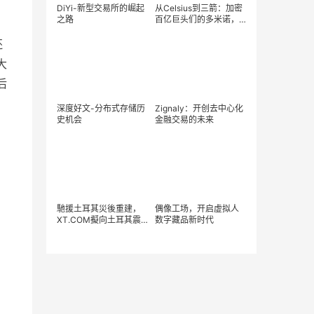
DiYi-新型交易所的崛起
从Celsius到三箭：加密
之路
百亿巨头们的多米诺，
史诗级流动性的枯竭
还
大
后
深度好文-分布式存储历
Zignaly：开创去中心化
史机会
金融交易的未来
馳援土耳其災後重建，
偶像工场，开启虚拟人
XT.COM擬向土耳其震
数字藏品新时代
區空投及捐贈總價值約
110萬里拉的代幣及物資