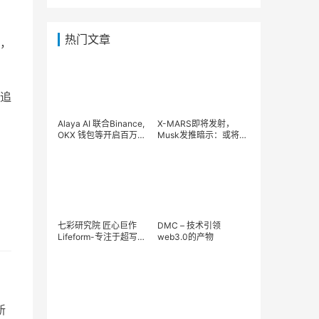
热门文章
，
追
Alaya AI 联合Binance,
X-MARS即将发射，
OKX 钱包等开启百万美
Musk发推暗示：或将取
金空投活动，助力Web3
代狗狗币？
AI生态发展
七彩研究院 匠心巨作
DMC – 技术引领
Lifeform-专注于超写实
web3.0的产物
3D Avatar
新