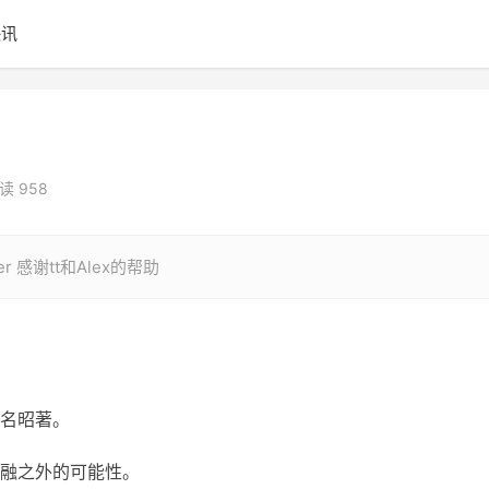
快讯
读 958
itter 感谢tt和Alex的帮助
名昭著。
融之外的可能性。