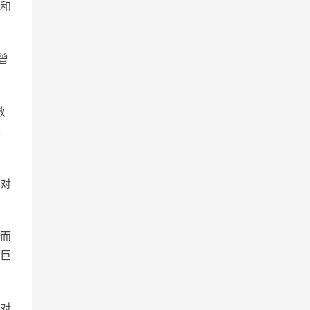
和
曾
数
，
对
而
巨
对