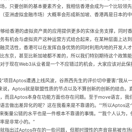
场，只要创新的基本要素齐全，我相信香港会成为一个比较领先
（亚洲虚拟金融市场）大概率会形成新加坡、香港再是日本的中
场能够给香港的虚拟资产类的应用提供更多的实体业务支撑，同时
务有机会与虚拟资产这种运营方式结合起来，在某种层面上达到
融灵活性，香港可以在发挥自身优势的同时利用内地的开发人才
比东京，甚至比新加坡都不差的，所以我们特别期待这个政策能
对于现在Web3从业者是一个不应错过的机会，大家应该对此保
项目Aptos遭遇上线风波，谷燕西先生的评价切中要害:“我从
的来说，Aptos就是联盟性质的节点以及不算创新的创新的结合。
而且Aptos本身在功能方面也存在问题。至于move语言，我
言做出差异化的呢？这在我看来是不靠谱的。”“所以Aptos这
来衡量公链的水平也是一件根本不靠谱的事情。”“我个人认为，
率是非常小的。”
就指出过Aptos存在的一些问题，但那时理性的声音容易被市场