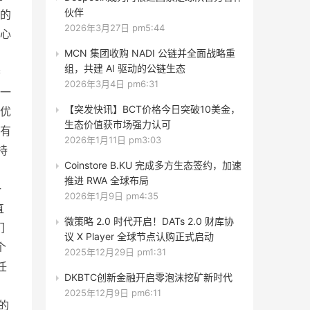
伙伴
的
2026年3月27日 pm5:44
心
MCN 集团收购 NADI 公链并全面战略重
组，共建 AI 驱动的公链生态
香
2026年3月4日 pm6:31
一
【突发快讯】BCT价格今日突破10美金，
优
生态价值获市场强力认可
有
2026年1月11日 pm3:03
持
Coinstore B.KU 完成多方生态签约，加速
推进 RWA 全球布局
一
2026年1月9日 pm4:35
直
微策略 2.0 时代开启！DATs 2.0 财库协
们
议 X Player 全球节点认购正式启动
个
2025年12月29日 pm1:31
任
DKBTC创新金融开启零泡沫挖矿新时代
2025年12月9日 pm6:11
的