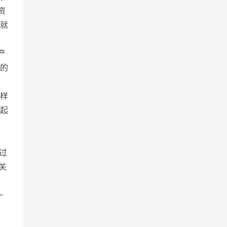
资
就
产
的
样
起
过
关
一
，