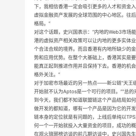
下，我相信香港一定会吸引更多的人才和资金入
虚拟金融资产发展的全球范围的中心地区。往后
格局。”
对这个话题，史兴国表示：“内地的Web3市
港的虚拟资产相关政策可以让内地的更多实体业
个合法合规的境界。而且香港有内地所缺少的金
势和应用优势。在整个大基础上，香港其实是要
能真正起到推进作用并且保持下去。香港的机会
格外关注。”
对于加密市场最近的另一热点——新公链“天王级”
开始就不认为Aptos是一个可行的项目。”“总
到今天，我们都不知道联盟链这个产品结局如何，
做开发的都知道，哪有一个产品是因为它的开发语
链本身的定位就是有问题的，上线后单纯以TPS
何一个一开始就投入大量资金的项目，成功的概
在观火琅琊榜访谈的前几期访谈中，史兴国先生