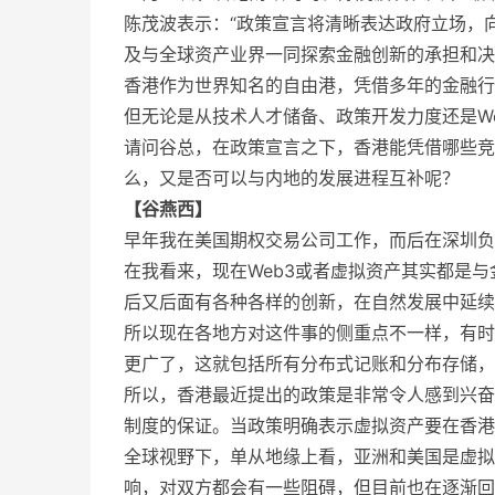
陈茂波表示：“政策宣言将清晰表达政府立场，
及与全球资产业界一同探索金融创新的承担和决
香港作为世界知名的自由港，凭借多年的金融行
但无论是从技术人才储备、政策开发力度还是W
请问谷总，在政策宣言之下，香港能凭借哪些竞争
么，又是否可以与内地的发展进程互补呢？
【谷燕西】
早年我在美国期权交易公司工作，而后在深圳负
在我看来，现在Web3或者虚拟资产其实都是
后又后面有各种各样的创新，在自然发展中延续
所以现在各地方对这件事的侧重点不一样，有时候
更广了，这就包括所有分布式记账和分布存储，甚
所以，香港最近提出的政策是非常令人感到兴奋
制度的保证。当政策明确表示虚拟资产要在香港
全球视野下，单从地缘上看，亚洲和美国是虚拟
响，对双方都会有一些阻碍，但目前也在逐渐回