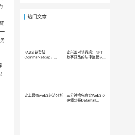
为
热门文章
链
一
务
FAB公链登陆
史兴国对谈肖飒：NFT
Coinmarketcap，
数字藏品的法律监管以
WEB3.0生态全面爆发
及DAO的中国化可能路
解
径
以
史上最强web3经济分析
三分钟撸完真实Web3.0
存储公链Datamall
Chain (DMC)