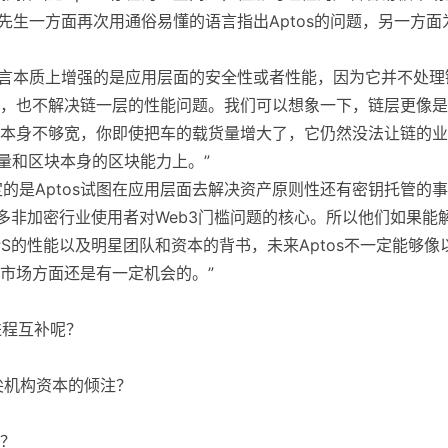
国先生一方面再次用通俗易懂的语言指出Aptos的问题，另一方面
ve语言本质上增强的是应用层面的安全性或者性能，因为它并不处理
，也不解决链一层的性能问题。我们可以想象一下，链层更像是
本身不够宽，你即使把车的载货量增大了，它仍然没法让链的业
量和区块本身的区块能力上。”
定的是Aptos试图在应用层面去解决资产原则性还有密钥托管的事
多非加密行业使用者对Web3门槛问题的核心。所以他们如果能
PS的性能以及明星团队和资本的背书，未来Aptos不一定能够像
市场方面还是有一定机会的。”
进程互补呢？
尖机构资本的倾注？
吗？