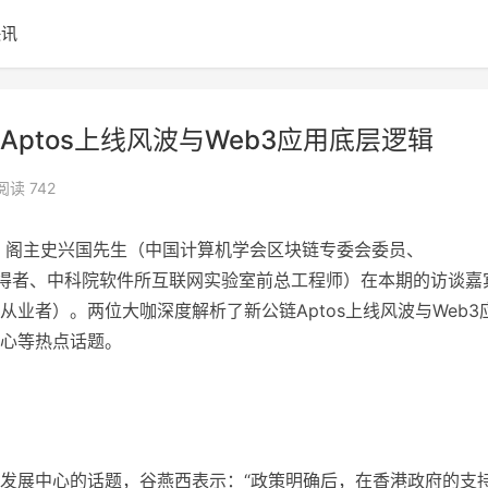
快讯
ptos上线风波与Web3应用底层逻辑
阅读 742
出，阁主史兴国先生（中国计算机学会区块链专委会委员、
步奖获得者、中科院软件所互联网实验室前总工程师）在本期的访谈嘉
业者）。两位大咖深度解析了新公链Aptos上线风波与Web3
心等热点话题。
发展中心的话题，谷燕西表示：“政策明确后，在香港政府的支