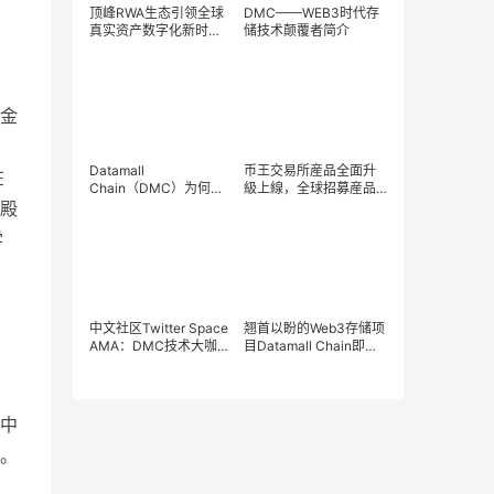
顶峰RWA生态引领全球
DMC——WEB3时代存
真实资产数字化新时
储技术颠覆者简介
代！
金
Datamall
币王交易所産品全面升
在
Chain（DMC）为何成
級上線，全球招募産品
到殿
为分布式领域王储
分享官，共享佛光普
照！
学
中文社区Twitter Space
翘首以盼的Web3存储项
AMA：DMC技术大咖问
目Datamall Chain即将
答精彩篇
上线主网
中
。
。