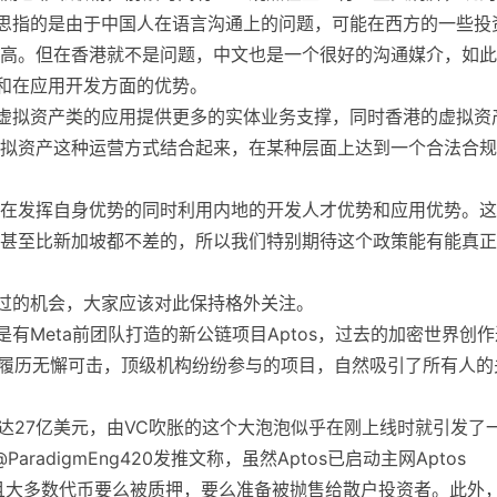
意思指的是由于中国人在语言沟通上的问题，可能在西方的一些投
高。但在香港就不是问题，中文也是一个很好的沟通媒介，如此
势和在应用开发方面的优势。
的虚拟资产类的应用提供更多的实体业务支撑，同时香港的虚拟资
拟资产这种运营方式结合起来，在某种层面上达到一个合法合规
在发挥自身优势的同时利用内地的开发人才优势和应用优势。这
甚至比新加坡都不差的，所以我们特别期待这个政策能有能真正
错过的机会，大家应该对此保持格外关注。
有Meta前团队打造的新公链项目Aptos，过去的加密世界创作
团队履历无懈可击，顶级机构纷纷参与的项目，自然吸引了所有人的
高达27亿美元，由VC吹胀的这个大泡泡似乎在刚上线时就引发了
radigmEng420发推文称，虽然Aptos已启动主网Aptos
币，并且大多数代币要么被质押，要么准备被抛售给散户投资者。此外