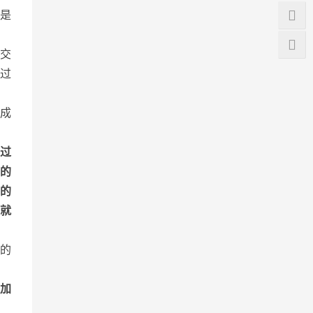
是
交
过
成
过
的
的
就
的
加