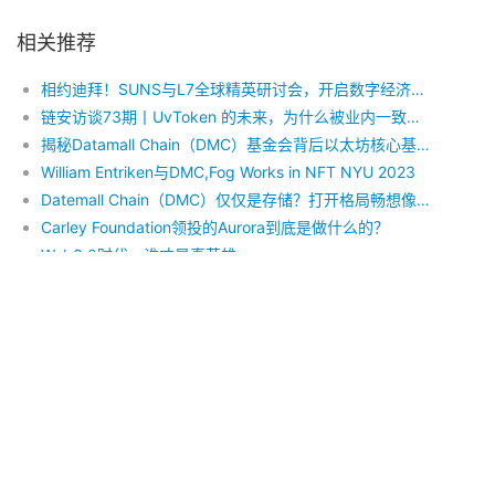
相关推荐
相约迪拜！SUNS与L7全球精英研讨会，开启数字经济新生态,SUNS震撼起航！
链安访谈73期丨UvToken 的未来，为什么被业内一致看好
揭秘Datamall Chain（DMC）基金会背后以太坊核心基金会AlephCrypto.xyz
William Entriken与DMC,Fog Works in NFT NYU 2023
Datemall Chain（DMC）仅仅是存储？打开格局畅想像未来巨大价值可能性
Carley Foundation领投的Aurora到底是做什么的？
Web3.0时代，谁才是真英雄
项目介绍BHCT
重磅消息：以太坊2.0生态网络SNARK将于4月进行全球巡回路演
矿工不得不了解的分布式存储生态分析
Copyright © 2022 区块之声 版权所有