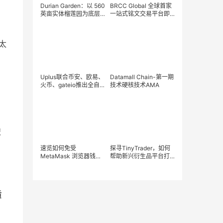
Durian Garden：以 560
BRCC Global 全球首家
英亩实体榴莲园为底层
一站式铭文交易平台即
资产，重新定义全球
将全面来袭
RWA 的价值锚定
以太
Uplus联合币安、欧易、
Datamall Chain-第一期
火币、gateio推出全自
技术硬核技术AMA
动智能化合约交易，超
强抗风险能力，月化收
益30-60%，限时开放
中
敲
速览如何免受
探寻TinyTrader，如何
MetaMask 浏览器钱包
帮助新兴衍生品平台打
安全漏洞的影响
造成熟的Web3产品体系
并实现盈利增长
质