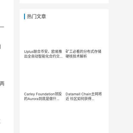
热门文章
 一
目
Uplus联合币安、欧易推
矿工必看的分布式存储
出全自动智能化合约交
硬核技术解析
易，超强抗风险能力，
月化收益30-60%，限
时开放中
 两
Carley Foundation领投
Datamall Chain主网将
的Aurora到底是做什么
近 社区如何获得
的？
DMCToken？
次