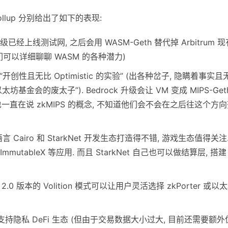
k Rollup 分别给出了如下的表现:
ro 升级已经上线测试网, 之后会用 WASM-Geth 替代掉 Arbitrum 
们可以详细聊聊 WASM 的各种潜力)
“开创性且无比 Optimistic 的实验” (出各种岔子, 隐瞒着事实且
金会的废太子”). Bedrock 升级会让 VM 变成 MIPS-Geth
人员也一直在说 zkMIPS 的概念, 不知道他们会不会在之后往这个方
言 Cairo 和 StarkNet 开发生态打造得不错, 游戏生态值得关注
, ImmutableX 等应用. 而且 StarkNet 自己也可以做结算层, 搭建
2.0 版本的 Volition 模式可以让用户灵活选择 zkPorter 或以
p, 即将支持隐私 DeFi 生态 (但由于交易数据大小过大, 目前还需要额外