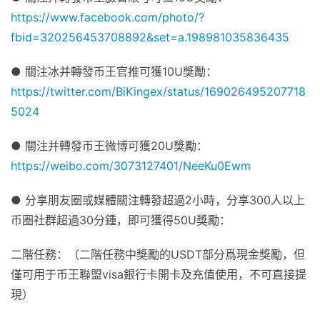
https://www.facebook.com/photo/?
fbid=320256453708892&set=a.198981035836435
●
關注冰并轉發币王官推可獲
10U獎勵
：
https://twitter.com/BiKingex/status/169026495207718
5024
●
關注并轉發币王微博可獲
20U
獎勵
：
https://weibo.com/3073127401/NeeKu0Ewm
●
分享朋友圈或媒體關注轉發超過2小時，分享300人以上
币圈社群超過30分鍾，即可獲得
50U獎勵
：
二階任務：（二階任務中獎勵的USDT部分爲現金獎勵，但
僅可用于币王
聯盟
visa銀行卡開卡及充值使用，不可直接提
現）