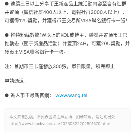
●
連續三日以上分享币王新産品上線活動内容至自有社群
并置頂（微信社群400人以上、電報社群2000人以上），
可獲得12U獎勵，并獲得币王交易所VISA聯名
銀行
卡一張！
●
推特粉絲數據1W以上的KOL或博主，轉發并置頂币王官
推動态（關于新産品活動）并置頂24H，可獲20U獎勵，并
獲币王VISA聯名
銀行
卡一張。
注：首期币王卡僅發放300張，單日限量，領完即止！
申請通道：
●
進入
币王最新官網：
www.wang.te
l
本文来自投稿，不代表区块之声立场，如若转载，请注明出处：
http://www.blockvoice.vip/20230822202801870.html