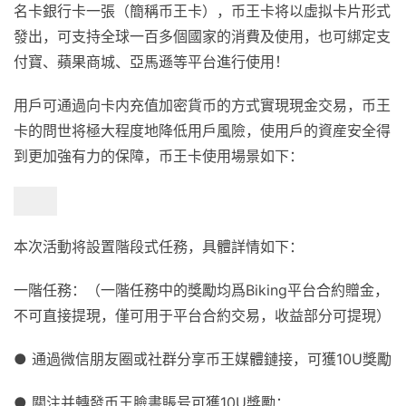
名卡銀行卡一張（簡稱币王卡），币王卡将以虛拟卡片形式
發出，可支持全球一百多個國家的消費及使用，也可綁定支
付寶、蘋果商城、亞馬遜等平台進行使用！
用戶可通過向卡内充值加密貨币的方式實現現金交易，币王
卡的問世将極大程度地降低用戶風險，使用戶的資産安全得
到更加強有力的保障，币王卡使用場景如下：
本次活動将設置
階段式任務
，具體詳情如下：
一階任務：（一階任務中的獎勵均爲
B
iking平台合約贈金，
不可直接提現，僅可用于平台合約交易，收益部分可提現）
●
通過微信朋友圈或社群分享币王媒體鏈接，可獲
10U獎勵
●
關注并轉發币王臉書賬号可獲
10U獎勵
：