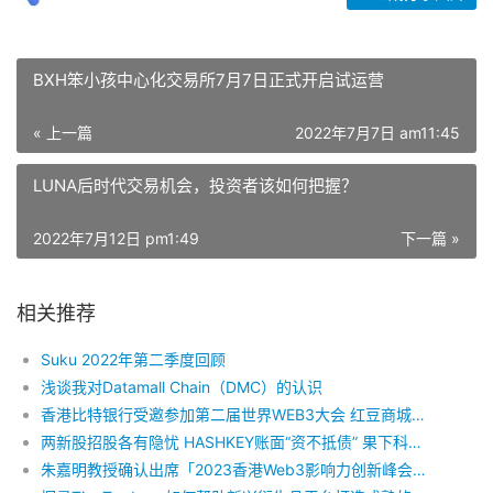
BXH笨小孩中心化交易所7月7日正式开启试运营
« 上一篇
2022年7月7日 am11:45
LUNA后时代交易机会，投资者该如何把握？
2022年7月12日 pm1:49
下一篇 »
相关推荐
Suku 2022年第二季度回顾
浅谈我对Datamall Chain（DMC）的认识
香港比特银行受邀参加第二届世界WEB3大会 红豆商城或将引爆新一轮电商风潮
两新股招股各有隐忧 HASHKEY账面“资不抵债” 果下科技毛利率腰斩
朱嘉明教授确认出席「2023香港Web3影响力创新峰会」并发表主题演讲