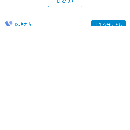
赞
(0)
区块之声
生成分享图片
由BlockDaemon发起的OPlink(OPK)为什么说是web3行
业黑马巨头？
« 上一篇
2023年6月9日 pm5:14
从WorldCoin共识看DMC的共识
2023年6月12日 pm1:50
下一篇 »
相关推荐
DFC金融协议：开启DeFi 4.0时代的链上财富新纪元
HFB上线薄饼交易所