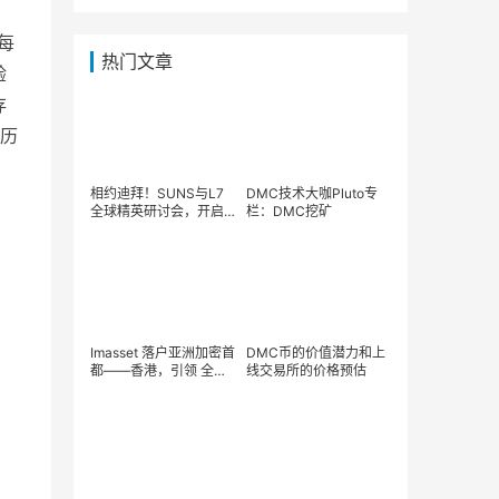
每
热门文章
验
存
历
相约迪拜！SUNS与L7
DMC技术大咖Pluto专
全球精英研讨会，开启
栏：DMC挖矿
数字经济新生态,SUNS
震撼起航！
Imasset 落户亚洲加密首
DMC币的价值潜力和上
都——香港，引领 全球
线交易所的价格预估
数字科技全产业链进入
web3.0 时代