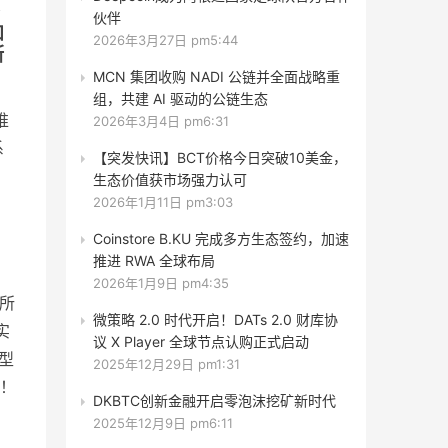
伙伴
和
2026年3月27日 pm5:44
断
MCN 集团收购 NADI 公链并全面战略重
组，共建 AI 驱动的公链生态
推
2026年3月4日 pm6:31
系
【突发快讯】BCT价格今日突破10美金，
生态价值获市场强力认可
2026年1月11日 pm3:03
Coinstore B.KU 完成多方生态签约，加速
推进 RWA 全球布局
2026年1月9日 pm4:35
的所
微策略 2.0 时代开启！DATs 2.0 财库协
实
议 X Player 全球节点认购正式启动
型
2025年12月29日 pm1:31
生！
DKBTC创新金融开启零泡沫挖矿新时代
2025年12月9日 pm6:11