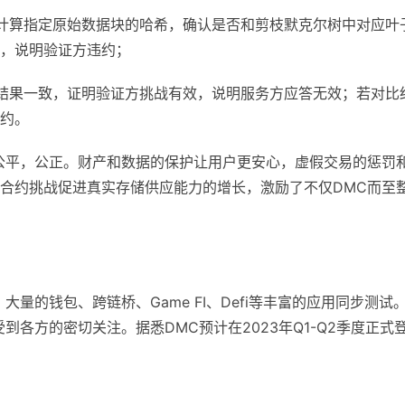
计算指定原始数据块的哈希，确认是否和剪枝默克尔树中对应叶
，说明验证方违约；
结果一致，证明验证方挑战有效，说明服务方应答无效；若对比
约。
公平，公正。财产和数据的保护让用户更安心，虚假交易的惩罚
合约挑战促进真实存储供应能力的增长，激励了不仅DMC而至
量的钱包、跨链桥、Game FI、Defi等丰富的应用同步测试
各方的密切关注。据悉DMC预计在2023年Q1-Q2季度正式