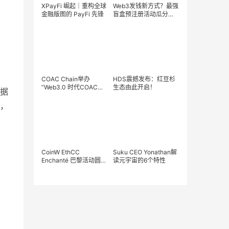
XPayFi 崛起｜重构全球
Web3发钱新方式？最强
金融版图的 PayFi 先锋
盲盒预注册活动瓜分
200,000USDT
COAC Chain举办
HDS震撼发布：红豆杉
“Web3.0 时代COAC
生态由此开启！
数据
Meta的NFT生态发展之
路”AMA
t，
CoinW EthCC
Suku CEO Yonathan解
Enchanté 巴黎活动圆满
读元宇宙的6个特性
结束 力推Web3在欧洲
被大规模采用