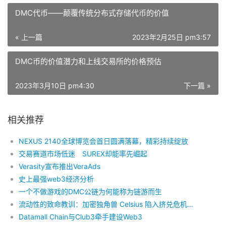
DMC代币——颠覆传统分布式存储代币的价值
« 上一篇
2023年2月25日 pm3:57
DMC币的价值潜力和上线交易所的价格预估
2023年3月10日 pm4:30
下一篇 »
相关推荐
NEXUS 2140全球博览会首日圆满落幕，精彩持续绽放
交易赛道市场低迷 SUREX却能率先崛起
Verasity宣布推出VeraAds
史上最强web3经济分析
一个不做游戏的DMC公链为何能称为链游而生
流动性的致命教训：加密独角兽 Celsius 陷入挤兑危机始末
Datamall Chain与Club3牵手建设Web3