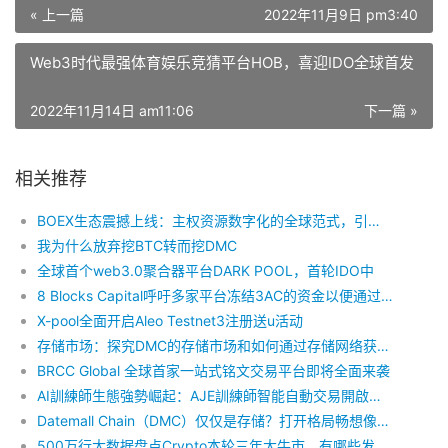
« 上一篇
2022年11月9日 pm3:40
Web3时代最强体育娱乐竞猜平台HOB，喜迎IDO全球首发
2022年11月14日 am11:06
下一篇 »
相关推荐
BOEX生态震撼上线：主权资源数字化的全球范式，引领RWA赛道新纪元
我为什么放弃挖BTC转而挖DMC
全球首个web3.0聚合器平台DARK POOL，首轮IDO中
8 Blocks Capital呼吁多家平台冻结3AC的资金以便通过诉讼收回资产
X-pool全面开启Aleo Testnet3注册送u活动
存储市场：探究DMC的存储市场和如何通过存储网络获取收益
BRCC Global 全球首家一站式铭文交易平台即将全面来袭
AI訓練師生態強勢崛起：AJE訓練師智能自動交易開啟全球數字金融新紀元
Datemall Chain（DMC）仅仅是存储？打开格局畅想像未来巨大价值可能性
500万行大数据盘点Crypto本轮三年大牛市，有哪些发现？