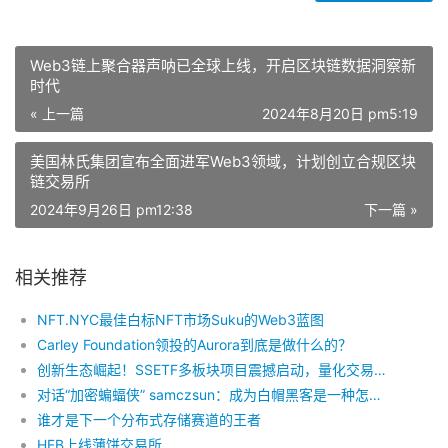
Web3链上聚合器声呐已全球上线，开启区块链数据洞察新
时代
« 上一篇
2024年8月20日 pm5:19
美国林氏集团宣布全面进军Web3领域，计划创立合规区块
链交易所
2024年9月26日 pm12:38
下一篇 »
相关推荐
NFT.NYC最佳白标NFT市场Suku的Web3蓝图
Carley Foundation领投的Aurora到底是做什么的？
创新生态崛起！SSETF多板块项目震撼启动，量化交易驱动多元生态布局
对话“加密蝙蝠侠” samczsun：成为白帽黑客是一种怎样的体验？
谁才是下一个分布式存储赛道的王者
HFB上线薄饼交易所