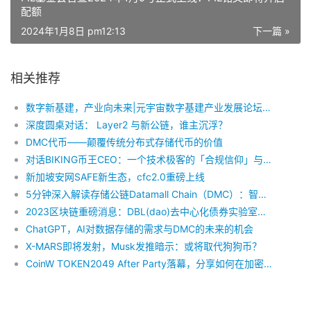
配额
2024年1月8日 pm12:13
下一篇 »
相关推荐
数字新基建，产业向未来|元宇宙数字基建产业发展论坛暨数据存储全球发展峰会即将开启！
深度圆桌对话： Layer2 与新公链，谁主沉浮？
DMC代币——颠覆传统分布式存储代币的价值
对话BIKING币王CEO：一个技术极客的「合规信仰」与用户哲学
新加坡安网SAFE新生态，cfc2.0重磅上线
5分钟深入解读存储公链Datamall Chain（DMC）：智能合约、合作伙伴及代币模型
2023区块链重磅消息：DBL(dao)去中心化债券实验室荣获多家知名投资机构加持
ChatGPT，AI对数据存储的需求与DMC的未来的机会
X-MARS即将发射，Musk发推暗示：或将取代狗狗币？
CoinW TOKEN2049 After Party落幕，分享如何在加密寒冬保持增长