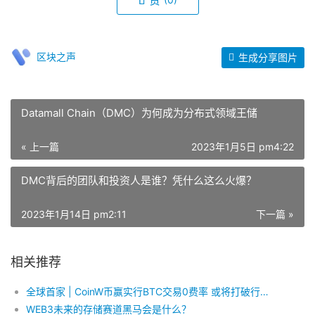
区块之声
生成分享图片
Datamall Chain（DMC）为何成为分布式领域王储
« 上一篇
2023年1月5日 pm4:22
DMC背后的团队和投资人是谁？凭什么这么火爆？
2023年1月14日 pm2:11
下一篇 »
相关推荐
全球首家 | CoinW币赢实行BTC交易0费率 或将打破行业现状
WEB3未来的存储赛道黑马会是什么？