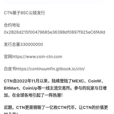
CTN基于BSC公链发行
合约地址
0x2B26d215f00479685e3639Bdf0897f925eC6fA9d
发行总量330000000
官网https://www.coin-ctn.com
白皮书https://continuumfin.gitbook.io/ctn/
CTN
自
2022
年
11
月以来，陆续登陆了
MEXC
、
CoinW
、
BitMart
、
CoinUp
等一线主流交易所。参与的玩家与日增
加，在全球各地引起了一阵热潮！
近期，
CTN
更是销毁了一亿枚
CTN
代币，让
CTN
的价值更