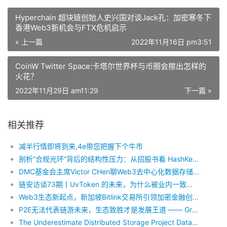
Hyperchain 超块链创始人史兴国对谈Jack孔：加密寒冬下
香港Web3新机会与FTX危机启示
« 上一篇
2022年11月16日 pm3:51
CoinW Twitter Space:卡塔尔世界杯与币圈会擦出怎样的
火花？
2022年11月29日 am11:29
下一篇 »
相关推荐
减半行情即将到来,4e带您把握下个牛市
剖析“合规光环”背后的结构性压力：从招股书看 HashKey 的三类核心风险
DMC基金会主席Victor CHen聊Web3去中心化数据存储的现状与未来
链安访谈73期丨UvToken 的未来，为什么被业内一致看好
Web3生态新起点，新加坡Bitlink交易所引领加密金融创新
P2E无法代表链游未来，生态致胜才是发展王道 —— Green Card
The Underestimate Distributed Storage Project Datamall Chain（DMC）in 2023