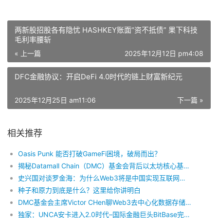
两新股招股各有隐忧 HASHKEY账面“资不抵债” 果下科技
毛利率腰斩
« 上一篇
2025年12月12日 pm4:08
DFC金融协议：开启DeFi 4.0时代的链上财富新纪元
2025年12月25日 am11:06
下一篇 »
相关推荐
Oasis Punk 能否打破GameFi困境，破局而出？
揭秘Datamall Chain（DMC）基金会背后以太坊核心基金会AlephCrypto.xyz
史兴国对谈罗金海：为什么Web3将是中国实现互联网领域弯道超车的绝世良机？
种子和原力到底是什么？这里给你讲明白
DMC基金会主席Victor CHen聊Web3去中心化数据存储的现状与未来
独家：UNCA安卡进入2.0时代–国际金融巨头BitBase完成对UNCA安卡项目并购