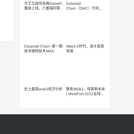
币王交易所经典GameFi
Datamall
重磅上线，六重福利等
Chain（DMC）为何成
你解锁！
为分布式领域王储
Datamall Chain-第一期
Web3.0时代，谁才是真
技术硬核技术AMA
英雄
史上最强web3经济分析
聚焦WEB3，探索新未来
| MetaFish·2022全球
Web3生态启动峰会圆满
落幕！