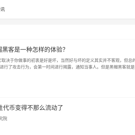
快讯
为白帽黑客是一种怎样的体验？
看，它取决于你做事的初衷是好是坏，当然好与坏的定义其实并不客观，但总
进行了攻击行为，会第一时间进行揭露，通知当事人。但是黑帽黑客就是
两者之间，他们可能以善意的名号去进行攻击行为。所以这其实是一个很
帽还是黑帽？但总的来说，是白帽还是黑帽就是取决于你是否做的是好事
流动性代币变得不那么流动了
研究院