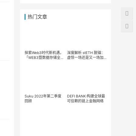
热门文章
探索Web3时代新机遇，
深度解析 stETH 脱锚：
「WEB3暨数据存储全球
虚惊一场还是又一场加
发展峰会」即将起航！
密危机？
Suku 2022年第二季度
DEFI BANK:构建全球最
回顾
可信赖的链上金融网络