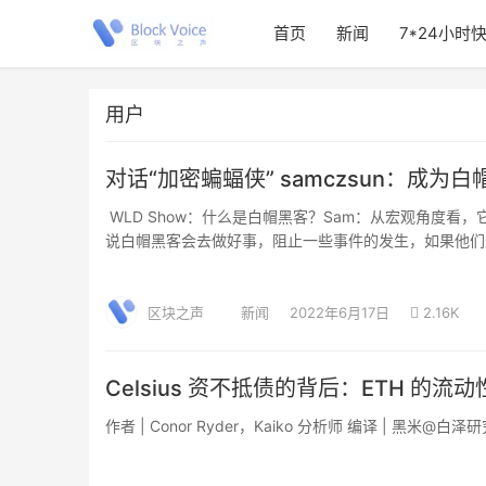
首页
新闻
7*24小时
用户
对话“加密蝙蝠侠” samczsun：成
WLD Show：什么是白帽黑客？Sam：从宏观角度
说白帽黑客会去做好事，阻止一些事件的发生，如果他们
来消极影响，比如会盗取资金、资产等。灰帽黑客则介于
的界限，他们确实攻击了，但是是为了做好事，那这是白
区块之声
新闻
2022年6月17日
2.16K
Celsius 资不抵债的背后：ETH 的
作者 | Conor Ryder，Kaiko 分析师 编译 | 黑米@白泽