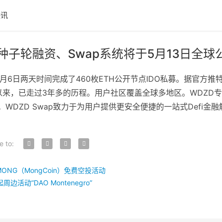
快讯
美元种子轮融资、Swap系统将于5月13日全球
月6日两天时间完成了460枚ETH公开节点IDO私募。据官方
年创立以来，已走过3年多的历程。用户社区覆盖全球多地区。WD
WDZD Swap致力于为用户提供更安全便捷的一站式Defi金
e to:
开启 MONG（MongCoin）免费空投活动
活动“DAO Montenegro”