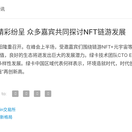
快讯
会精彩纷呈 众多嘉宾共同探讨NFT链游发展
会在贵阳隆重召开。在峰会上半场，受邀嘉宾们围绕链游NFT+元宇
，良好的生态将迸发出巨大的发展潜力。绿卡技术团队CTO Eric
业的多样性发展。绿卡中国区域代表何祥表示，环境造就时代，时
值”再创新高。
 to:
in交易所
0新格局