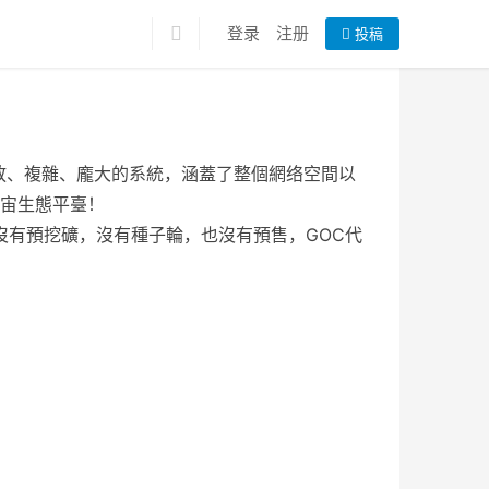
登录
注册
投稿
極其開放、複雜、龐大的系統，涵蓋了整個網络空間以
宙生態平臺！
沒有預挖礦，沒有種子輪，也沒有預售，GOC代