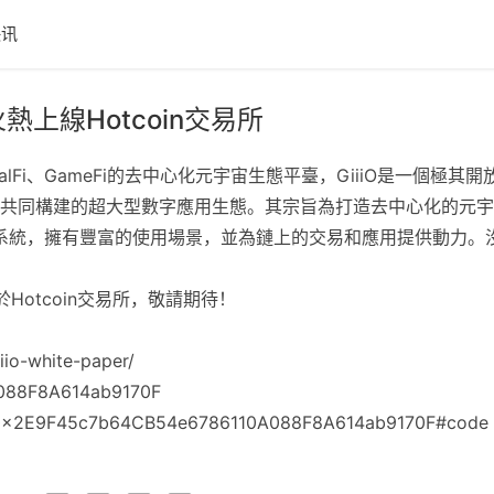
快讯
上線Hotcoin交易所
ialFi、GameFi的去中心化元宇宙生態平臺，GiiiO是一個
共同構建的超大型數字應用生態。其宗旨為打造去中心化的元宇
態系統，擁有豐富的使用場景，並為鏈上的交易和應用提供動力。
線於Hotcoin交易所，敬請期待！
io-white-paper/
88F8A614ab9170F
0x2E9F45c7b64CB54e6786110A088F8A614ab9170F#code