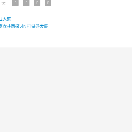
 to:
业大道
多嘉宾共同探讨NFT链游发展