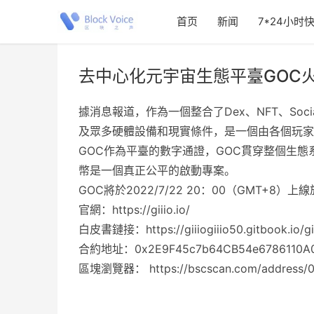
首页
新闻
7*24小时
去中心化元宇宙生態平臺GOC火熱
據消息報道，作為一個整合了Dex、NFT、Soc
及眾多硬體設備和現實條件，是一個由各個玩家
GOC作為平臺的數字通證，GOC貫穿整個生
幣是一個真正公平的啟動專案。
GOC將於2022/7/22 20：00（GMT+8）上
官網：https://giiio.io/
白皮書鏈接：https://giiiogiiio50.gitbook.io/gii
合約地址：0x2E9F45c7b64CB54e6786110A0
區塊瀏覽器： https://bscscan.com/address/